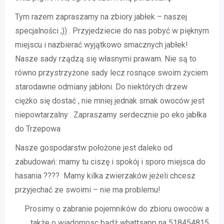
Tym razem zapraszamy na zbiory jabłek – naszej
specjalności ;)) . Przyjedziecie do nas pobyć w pięknym
miejscu i nazbierać wyjątkowo smacznych jabłek!
Nasze sady rządzą się własnymi prawam. Nie są to
równo przystrzyżone sady lecz rosnące swoim życiem
starodawne odmiany jabłoni. Do niektórych drzew
ciężko się dostać , nie mniej jednak smak owoców jest
niepowtarzalny . Zapraszamy serdecznie po eko jabłka
do Trzepowa
Nasze gospodarstw położone jest daleko od
zabudowań: mamy tu ciszę i spokój i sporo miejsca do
hasania ????
Mamy kilka zwierzaków jeżeli chcesz
przyjechać ze swoimi – nie ma problemu!
Prosimy o zabranie pojemników do zbioru owoców a
także o wiadomosc bądź whattsapp na 518454815