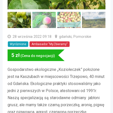
28 września 2022 09:18
gdański, Pomorskie
Wyróżnione
Ambasador "MyZbieramy"
5
zł
(Cena do negocjacji)
Gospodarstwo ekologiczne „Koziołeczek” położone
jest na Kaszubach w miejscowości Trzepowo, 40 minut
od Gdańska. Ekologiczne praktyki stosowaliśmy jako
jedni z pierwszych w Polsce, atestowani od 1991r.
Naszą specjalizacją są starodawne odmiany
jabłoni
grusz, ale mamy także czarną porzeczkę, aronię, pigwę
oraz pigwowca, agrest, czerwoną porzeczkę.