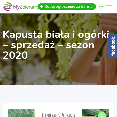
Skip
Dodaj ogłoszenie za darmo
to
content
Kapusta biała i ogórki
– sprzedaż – sezon
2020