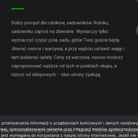
Dobry pomysł dla rolników, sadowników. Rolniku,
sadowniku zaproś na zbieranie. Wystarczy tylko
wyznaczyć część pola, sadu, gdzie Twoi goście będą
zbierać owoce i warzywa, a przy wyjściu ustawić wagę i
tam pobierać opłaty. Ceny za warzywa, owoce możesz
zaproponować wyższe od tych w punktach skupu, a
niższe od sklepowych – obie strony zyskują.
 przetwarzania informacji o urządzeniach końcowych i danych osobowyc
rowej, spersonalizowanej reklamie oraz integracji mediów społeczności
Tarnów
Rehabilitacja Tarnów
Masaż Tarnów
Fizjoterapeuta Tarnó
e jest wymagana do korzystania z naszej strony internetowej. Jeżeli ni