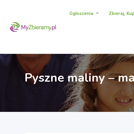
Skip
to
Ogłoszenia
Zbieraj, Ku
content
Pyszne maliny – ma