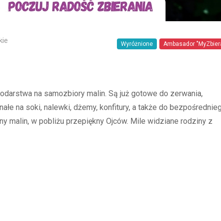
kie
Wyróżnione
Ambasador "MyZbier
darstwa na samozbiory malin. Są już gotowe do zerwania,
ałe na soki, nalewki, dżemy, konfitury, a także do bezpośrednie
y malin, w pobliżu przepiękny Ojców. Mile widziane rodziny z