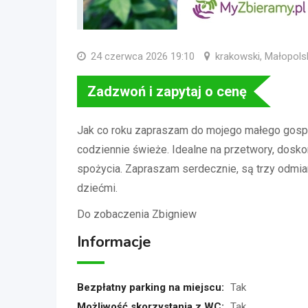
24 czerwca 2026 19:10
krakowski, Małopols
Zadzwoń i zapytaj o cenę
Jak co roku zapraszam do mojego małego gospo
codziennie świeże. Idealne na przetwory, doskon
spożycia. Zapraszam serdecznie, są trzy odmian
dziećmi.
Do zobaczenia Zbigniew
Informacje
Bezpłatny parking na miejscu:
Tak
Możliwość skorzystania z WC:
Tak