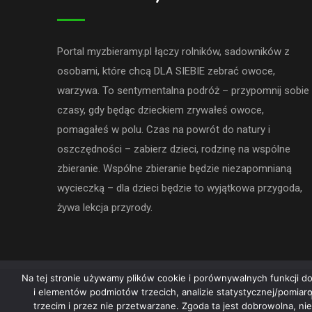
Portal myzbieramy.pl łączy rolników, sadowników z
osobami, które chcą DLA SIEBIE zebrać owoce,
warzywa. To sentymentalna podróż – przypomnij sobie
czasy, gdy będąc dzieckiem zrywałeś owoce,
pomagałeś w polu. Czas na powrót do natury i
oszczędności – zabierz dzieci, rodzinę na wspólne
zbieranie. Wspólne zbieranie będzie niezapomnianą
wycieczką – dla dzieci będzie to wyjątkowa przygoda,
żywa lekcja przyrody.
Na tej stronie używamy plików cookie i porównywalnych funkcji do
i elementów podmiotów trzecich, analizie statystycznej/pomia
trzecim i przez nie przetwarzane. Zgoda ta jest dobrowolna, ni