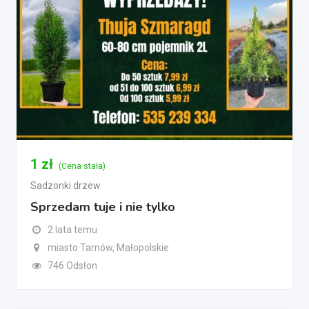
1
zł
(Cena stała)
Sadzonki drzew
Sprzedam tuje i nie tylko
2 lata temu
miasto Tarnów, Małopolskie
746 Odsłon