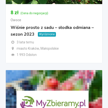
8
zł
(Cena do negocjacji)
Owoce
Wiśnie prosto z sadu – słodka odmiana –
sezon 2023
Wyróżnione
3 lata temu
miasto Kraków, Małopolskie
1 993 Odsłon