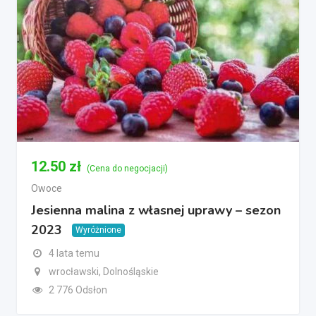
12.50
zł
(Cena do negocjacji)
Owoce
Jesienna malina z własnej uprawy – sezon
2023
Wyróżnione
4 lata temu
wrocławski, Dolnośląskie
2 776 Odsłon