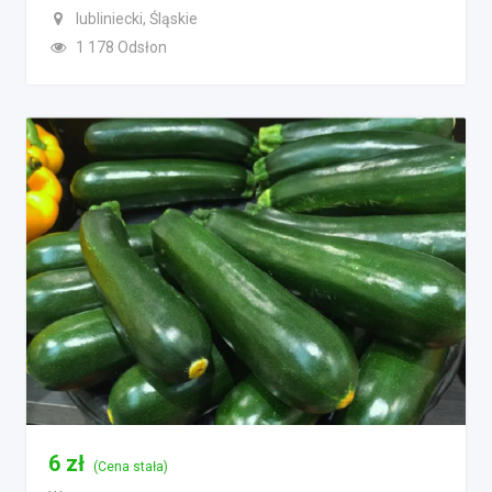
lubliniecki, Śląskie
1 178 Odsłon
6
zł
(Cena stała)