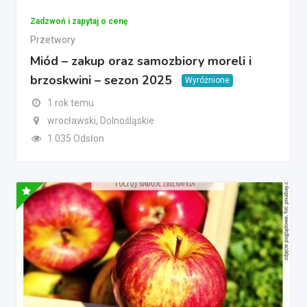
Zadzwoń i zapytaj o cenę
Przetwory
Miód – zakup oraz samozbiory moreli i
brzoskwini – sezon 2025
Wyróżnione
1 rok temu
wrocławski, Dolnośląskie
1 035 Odsłon