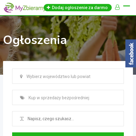
Skip
Dodaj ogłoszenie za darmo
to
content
Ogłoszenia
Wybierz województwo lub powiat
Kup w sprzedaży bezpośredniej