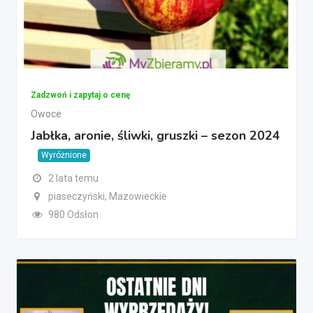
Zadzwoń i zapytaj o cenę
Owoce
Jabłka, aronie, śliwki, gruszki – sezon 2024
Wyróżnione
2 lata temu
piaseczyński, Mazowieckie
980 Odsłon