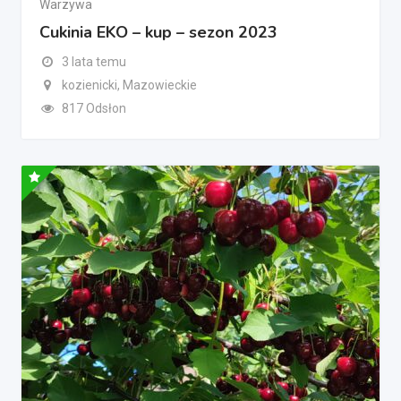
Warzywa
Cukinia EKO – kup – sezon 2023
3 lata temu
kozienicki, Mazowieckie
817 Odsłon