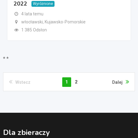
2022
Wyróżnione
4 lata temu
włocławski, Kujawsko-Pomorskie
1 385 Odsłon
* *
1
2
Wstecz
Dalej
Dla zbieraczy