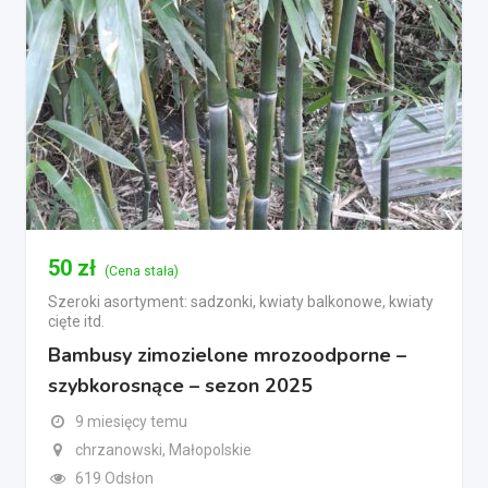
50
zł
(Cena stała)
Szeroki asortyment: sadzonki, kwiaty balkonowe, kwiaty
cięte itd.
Bambusy zimozielone mrozoodporne –
szybkorosnące – sezon 2025
9 miesięcy temu
chrzanowski, Małopolskie
619 Odsłon