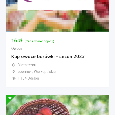
16
zł
(Cena do negocjacji)
Owoce
Kup owoce borówki – sezon 2023
3 lata temu
obornicki, Wielkopolskie
1 154 Odsłon