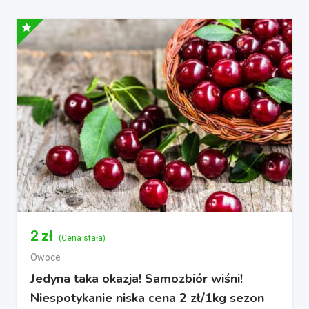
2
zł
(Cena stała)
Owoce
Jedyna taka okazja! Samozbiór wiśni!
Niespotykanie niska cena 2 zł/1kg sezon