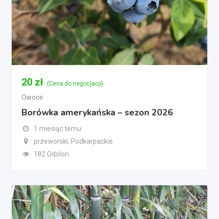
20
zł
(Cena do negocjacji)
Owoce
Borówka amerykańska – sezon 2026
1 miesiąc temu
przeworski, Podkarpackie
182 Odsłon