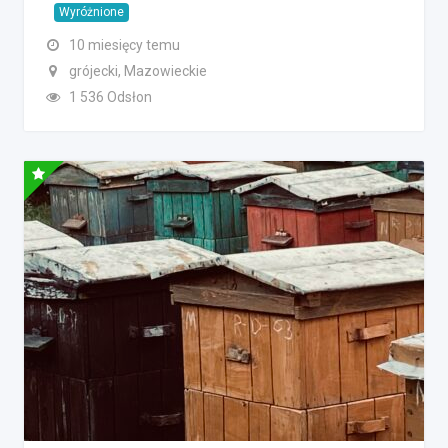
Wyróżnione
10 miesięcy temu
grójecki, Mazowieckie
1 536 Odsłon