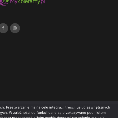
h. Przetwarzanie ma na celu integracji treści, usług zewnętrznych
owych. W zależności od funkcji dane są przekazywane podmiotom
w
e chcesz przetwarzać plików cookie dostosuj ustawienia w swojej