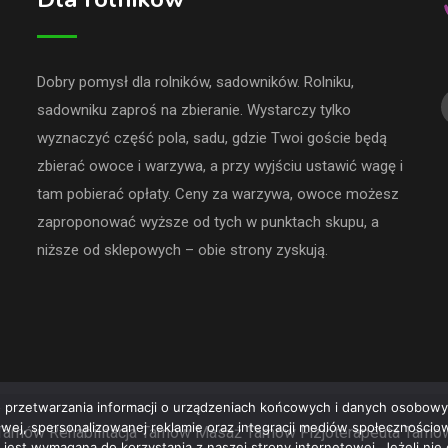
Dobry pomysł dla rolników, sadowników. Rolniku,
sadowniku zaproś na zbieranie. Wystarczy tylko
wyznaczyć część pola, sadu, gdzie Twoi goście będą
zbierać owoce i warzywa, a przy wyjściu ustawić wagę i
tam pobierać opłaty. Ceny za warzywa, owoce możesz
zaproponować wyższe od tych w punktach skupu, a
niższe od sklepowych – obie strony zyskują.
 przetwarzania informacji o urządzeniach końcowych i danych osobowyc
rowej, spersonalizowanej reklamie oraz integracji mediów społeczności
Tarnów
Rehabilitacja Tarnów
Masaż Tarnów
Fizjoterapeuta Tarnó
e jest wymagana do korzystania z naszej strony internetowej. Jeżeli ni