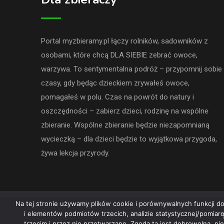
Portal myzbieramy.pl łączy rolników, sadowników z
osobami, które chcą DLA SIEBIE zebrać owoce,
warzywa. To sentymentalna podróż – przypomnij sobie
czasy, gdy będąc dzieckiem zrywałeś owoce,
pomagałeś w polu. Czas na powrót do natury i
oszczędności – zabierz dzieci, rodzinę na wspólne
zbieranie. Wspólne zbieranie będzie niezapomnianą
wycieczką – dla dzieci będzie to wyjątkowa przygoda,
żywa lekcja przyrody.
Na tej stronie używamy plików cookie i porównywalnych funkcji do
i elementów podmiotów trzecich, analizie statystycznej/pomia
trzecim i przez nie przetwarzane. Zgoda ta jest dobrowolna, ni