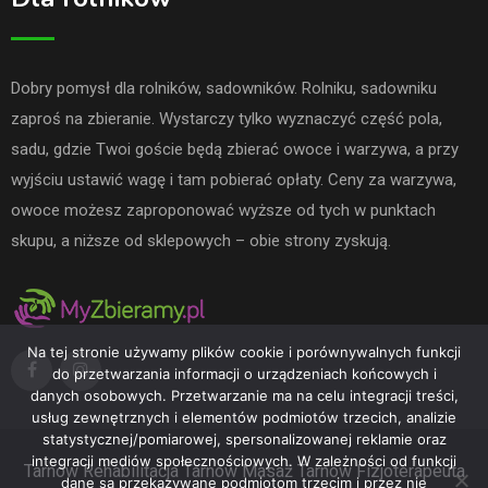
Dobry pomysł dla rolników, sadowników. Rolniku, sadowniku
zaproś na zbieranie. Wystarczy tylko wyznaczyć część pola,
sadu, gdzie Twoi goście będą zbierać owoce i warzywa, a przy
wyjściu ustawić wagę i tam pobierać opłaty. Ceny za warzywa,
owoce możesz zaproponować wyższe od tych w punktach
skupu, a niższe od sklepowych – obie strony zyskują.
Na tej stronie używamy plików cookie i porównywalnych funkcji
do przetwarzania informacji o urządzeniach końcowych i
danych osobowych. Przetwarzanie ma na celu integracji treści,
usług zewnętrznych i elementów podmiotów trzecich, analizie
statystycznej/pomiarowej, spersonalizowanej reklamie oraz
integracji mediów społecznościowych. W zależności od funkcji
Tarnów
Rehabilitacja Tarnów
Masaż Tarnów
Fizjoterapeuta
dane są przekazywane podmiotom trzecim i przez nie