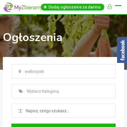
Skip
Dodaj ogłoszenie za darmo
to
content
Ogłoszenia
wałbrzyski
Wybierz Kategorię