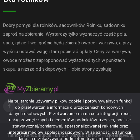
Dobry pomysł dla rolników, sadowników. Rolniku, sadowniku
zaproś na zbieranie. Wystarczy tylko wyznaczyć część pola,
sadu, gdzie Twoi goście będą zbierać owoce i warzywa, a przy
wyjściu ustawić wagę i tam pobierać opłaty. Ceny za warzywa,
owoce możesz zaproponować wyższe od tych w punktach
skupu, a niższe od sklepowych – obie strony zyskują.
Na tej stronie używamy plików cookie i porównywalnych funkcji
do przetwarzania informacji o urządzeniach końcowych i
danych osobowych. Przetwarzanie ma na celu integracji treści,
usług zewnętrznych i elementów podmiotów trzecich, analizie
statystycznej/pomiarowej, spersonalizowanej reklamie oraz
integracji mediów społecznościowych. W zależności od funkcji
Tarnów
Rehabilitacja Tarnów
Masaż Tarnów
Fizjoterapeuta
dane są przekazywane podmiotom trzecim i przez nie