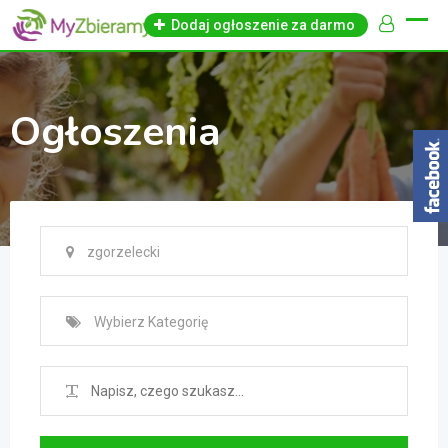
Skip
Dodaj ogłoszenie za darmo
to
content
Ogłoszenia
zgorzelecki
Wybierz Kategorię