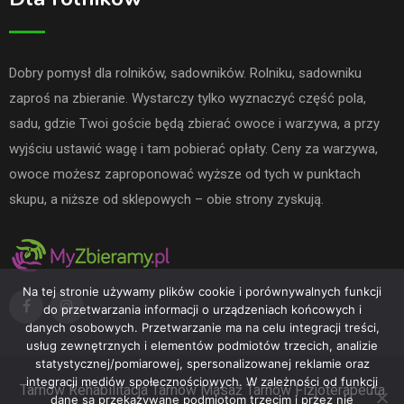
Dobry pomysł dla rolników, sadowników. Rolniku, sadowniku
zaproś na zbieranie. Wystarczy tylko wyznaczyć część pola,
sadu, gdzie Twoi goście będą zbierać owoce i warzywa, a przy
wyjściu ustawić wagę i tam pobierać opłaty. Ceny za warzywa,
owoce możesz zaproponować wyższe od tych w punktach
skupu, a niższe od sklepowych – obie strony zyskują.
Na tej stronie używamy plików cookie i porównywalnych funkcji
do przetwarzania informacji o urządzeniach końcowych i
danych osobowych. Przetwarzanie ma na celu integracji treści,
usług zewnętrznych i elementów podmiotów trzecich, analizie
statystycznej/pomiarowej, spersonalizowanej reklamie oraz
integracji mediów społecznościowych. W zależności od funkcji
Tarnów
Rehabilitacja Tarnów
Masaż Tarnów
Fizjoterapeuta
dane są przekazywane podmiotom trzecim i przez nie