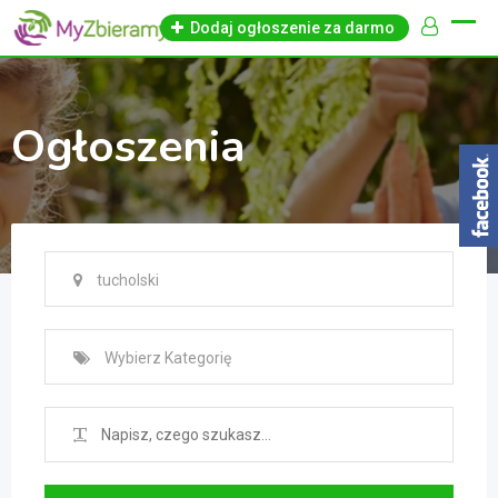
Skip
Dodaj ogłoszenie za darmo
to
content
Ogłoszenia
tucholski
Wybierz Kategorię