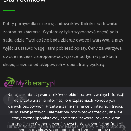
Dobry pomysł dla rolników, sadowników. Rolniku, sadowniku
zaproś na zbieranie. Wystarczy tylko wyznaczyć część pola,
sadu, gdzie Twoi goście będą zbierać owoce i warzywa, a przy
wyjściu ustawić wagę i tam pobierać opłaty. Ceny za warzywa,
owoce możesz zaproponować wyższe od tych w punktach
skupu, a niższe od sklepowych – obie strony zyskują.
Na tej stronie używamy plików cookie i porównywalnych funkcji
do przetwarzania informacji o urządzeniach końcowych i
danych osobowych. Przetwarzanie ma na celu integracji treści,
usług zewnętrznych i elementów podmiotów trzecich, analizie
statystycznej/pomiarowej, spersonalizowanej reklamie oraz
integracji mediów społecznościowych. W zależności od funkcji
Tarnów
Rehabilitacja Tarnów
Masaż Tarnów
Fizjoterapeuta
dane są przekazywane podmiotom trzecim i przez nie