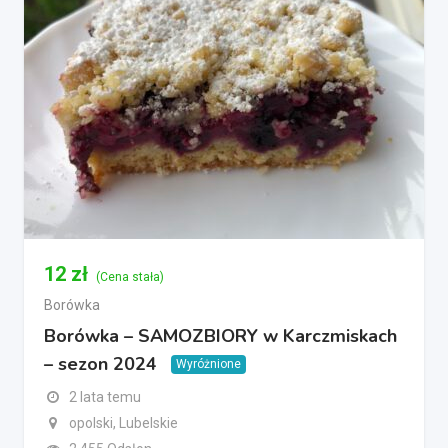
12
zł
(Cena stała)
Borówka
Borówka – SAMOZBIORY w Karczmiskach
– sezon 2024
Wyróżnione
2 lata temu
opolski, Lubelskie