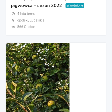
pigwowca – sezon 2022
Wyróżnione
4 lata temu
opolski, Lubelskie
866 Odsłon