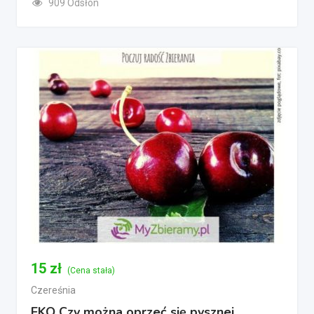
909 Odsłon
15
zł
(Cena stała)
Czereśnia
EKO Czy można oprzeć się pysznej