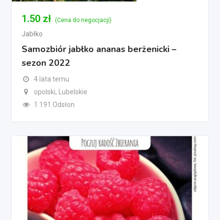
1.50
zł
(Cena do negocjacji)
Jabłko
Samozbiór jabłko ananas berżenicki –
sezon 2022
4 lata temu
opolski, Lubelskie
1 191 Odsłon