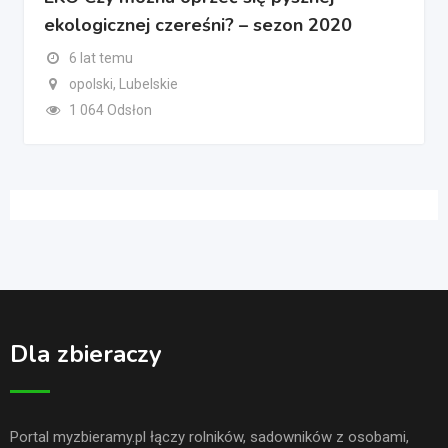
ekologicznej czereśni? – sezon 2020
6 lat temu
opolski, Lubelskie
1 064 Odsłon
Dla zbieraczy
Portal myzbieramy.pl łączy rolników, sadowników z osobami,