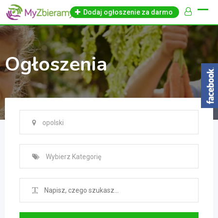
Skip
Dodaj ogłoszenie za darmo
to
content
Ogłoszenia
opolski
Wybierz Kategorię