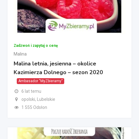
Zadzwoń i zapytaj o cenę
Malina
Malina letnia, jesienna – okolice
Kazimierza Dolnego – sezon 2020
Ambasador "MyZbieramy"
6 lat temu
opolski, Lubelskie
1 555 Odsłon