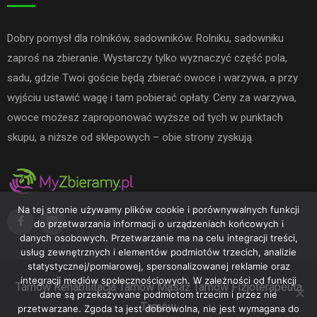
Dobry pomysł dla rolników, sadowników. Rolniku, sadowniku
zaproś na zbieranie. Wystarczy tylko wyznaczyć część pola,
sadu, gdzie Twoi goście będą zbierać owoce i warzywa, a przy
wyjściu ustawić wagę i tam pobierać opłaty. Ceny za warzywa,
owoce możesz zaproponować wyższe od tych w punktach
skupu, a niższe od sklepowych – obie strony zyskują.
Na tej stronie używamy plików cookie i porównywalnych funkcji
do przetwarzania informacji o urządzeniach końcowych i
danych osobowych. Przetwarzanie ma na celu integracji treści,
usług zewnętrznych i elementów podmiotów trzecich, analizie
statystycznej/pomiarowej, spersonalizowanej reklamie oraz
integracji mediów społecznościowych. W zależności od funkcji
Tarnów
Rehabilitacja Tarnów
Masaż Tarnów
Fizjoterapeuta
dane są przekazywane podmiotom trzecim i przez nie
Tarnów
przetwarzane. Zgoda ta jest dobrowolna, nie jest wymagana do