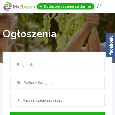
Skip
Dodaj ogłoszenie za darmo
to
content
Ogłoszenia
gorlicki
Wybierz Kategorię