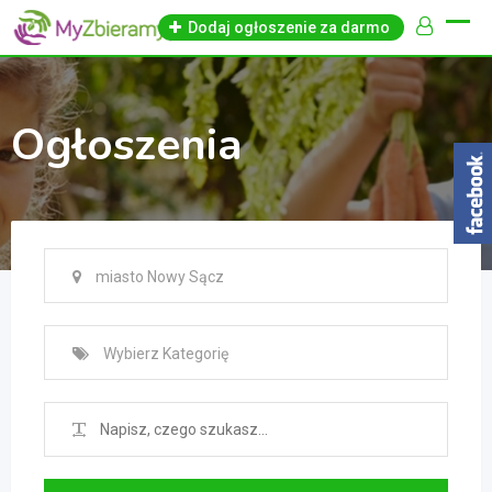
Skip
Dodaj ogłoszenie za darmo
to
content
Ogłoszenia
miasto Nowy Sącz
Wybierz Kategorię