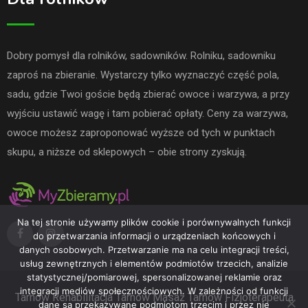
Dobry pomysł dla rolników, sadowników. Rolniku, sadowniku
zaproś na zbieranie. Wystarczy tylko wyznaczyć część pola,
sadu, gdzie Twoi goście będą zbierać owoce i warzywa, a przy
wyjściu ustawić wagę i tam pobierać opłaty. Ceny za warzywa,
owoce możesz zaproponować wyższe od tych w punktach
skupu, a niższe od sklepowych – obie strony zyskują.
Na tej stronie używamy plików cookie i porównywalnych funkcji
do przetwarzania informacji o urządzeniach końcowych i
danych osobowych. Przetwarzanie ma na celu integracji treści,
usług zewnętrznych i elementów podmiotów trzecich, analizie
statystycznej/pomiarowej, spersonalizowanej reklamie oraz
integracji mediów społecznościowych. W zależności od funkcji
Tarnów
Rehabilitacja Tarnów
Masaż Tarnów
Fizjoterapeuta
dane są przekazywane podmiotom trzecim i przez nie