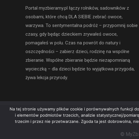
Portal myzbieramy.pl łączy rolników, sadowników z
osobami, które chcą DLA SIEBIE zebrać owoce,
warzywa. To sentymentalna podróż – przypomnij sobie
czasy, gdy będąc dzieckiem zrywałeś owoce,
pomagałeś w polu. Czas na powrót do natury i
oszczędności – zabierz dzieci, rodzinę na wspólne
zbieranie. Wspólne zbieranie będzie niezapomnianą
wycieczką – dla dzieci będzie to wyjątkowa przygoda,
żywa lekcja przyrody.
Na tej stronie używamy plików cookie i porównywalnych funkcji do
i elementów podmiotów trzecich, analizie statystycznej/pomia
trzecim i przez nie przetwarzane. Zgoda ta jest dobrowolna, ni
© MyZbi