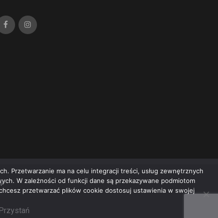
h. Przetwarzanie ma na celu integracji treści, usług zewnętrznych
owych. W zależności od funkcji dane są przekazywane podmiotom
w
e chcesz przetwarzać plików cookie dostosuj ustawienia w swojej
 Przystań