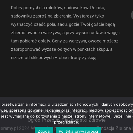
Dobry pomysł dla rolników, sadowników. Rolniku,
sadowniku zaproś na zbieranie. Wystarczy tylko
wyznaczyć część pola, sadu, gdzie Twoi goście będą
zbierać owoce i warzywa, a przy wyjściu ustawić wagę i
tam pobierać opłaty. Ceny za warzywa, owoce możesz
zaproponować wyższe od tych w punktach skupu, a
niższe od sklepowych – obie strony zyskują.
 przetwarzania informacji o urządzeniach końcowych i danych osobowyc
rowej, spersonalizowanej reklamie oraz integracji mediów społeczności
Tarnów
Rehabilitacja Tarnów
Masaż Tarnów
Fizjoterapeuta Tarnó
e jest wymagana do korzystania z naszej strony internetowej. Jeżeli ni
Ogród
Przepisy
Ciekawostki
Zdrowie
przeglądarce.
eramy.pl 2024 Wszystkie prawa zastrzeżone.
Fundacja Zielona
Zgoda
Polityka prywatności