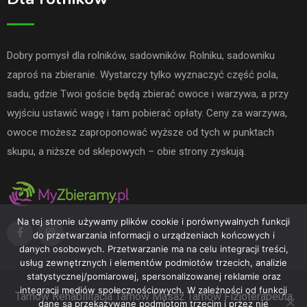
Dobry pomysł dla rolników, sadowników. Rolniku, sadowniku
zaproś na zbieranie. Wystarczy tylko wyznaczyć część pola,
sadu, gdzie Twoi goście będą zbierać owoce i warzywa, a przy
wyjściu ustawić wagę i tam pobierać opłaty. Ceny za warzywa,
owoce możesz zaproponować wyższe od tych w punktach
skupu, a niższe od sklepowych – obie strony zyskują.
Na tej stronie używamy plików cookie i porównywalnych funkcji
do przetwarzania informacji o urządzeniach końcowych i
danych osobowych. Przetwarzanie ma na celu integracji treści,
usług zewnętrznych i elementów podmiotów trzecich, analizie
statystycznej/pomiarowej, spersonalizowanej reklamie oraz
integracji mediów społecznościowych. W zależności od funkcji
Tarnów
Rehabilitacja Tarnów
Masaż Tarnów
Fizjoterapeuta
dane są przekazywane podmiotom trzecim i przez nie