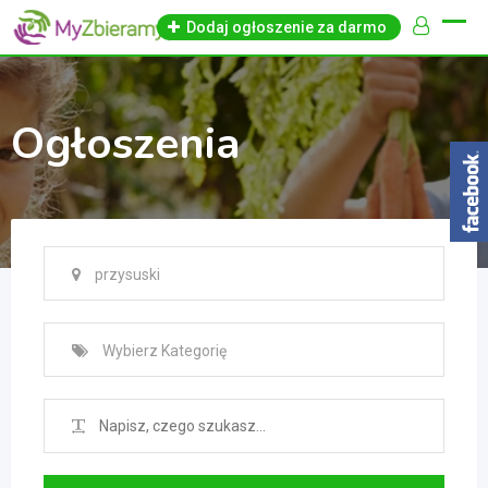
Skip
Dodaj ogłoszenie za darmo
to
content
Ogłoszenia
przysuski
Wybierz Kategorię