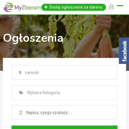
Skip
Dodaj ogłoszenie za darmo
to
content
Ogłoszenia
sanocki
Wybierz Kategorię