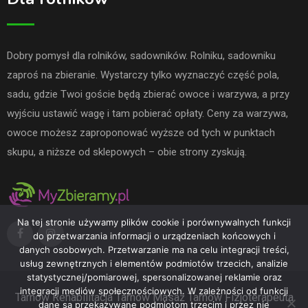
Dobry pomysł dla rolników, sadowników. Rolniku, sadowniku
zaproś na zbieranie. Wystarczy tylko wyznaczyć część pola,
sadu, gdzie Twoi goście będą zbierać owoce i warzywa, a przy
wyjściu ustawić wagę i tam pobierać opłaty. Ceny za warzywa,
owoce możesz zaproponować wyższe od tych w punktach
skupu, a niższe od sklepowych – obie strony zyskują.
Na tej stronie używamy plików cookie i porównywalnych funkcji
do przetwarzania informacji o urządzeniach końcowych i
danych osobowych. Przetwarzanie ma na celu integracji treści,
usług zewnętrznych i elementów podmiotów trzecich, analizie
statystycznej/pomiarowej, spersonalizowanej reklamie oraz
integracji mediów społecznościowych. W zależności od funkcji
Tarnów
Rehabilitacja Tarnów
Masaż Tarnów
Fizjoterapeuta
dane są przekazywane podmiotom trzecim i przez nie