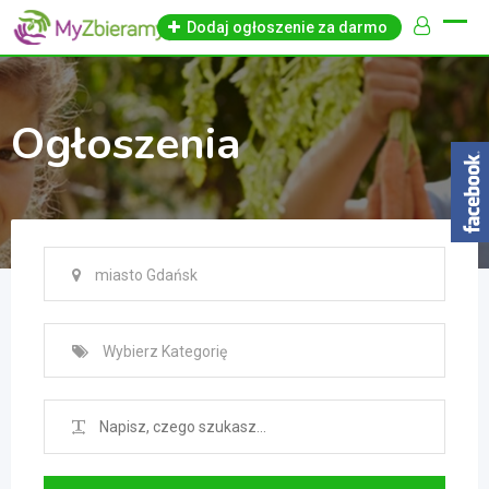
Skip
Dodaj ogłoszenie za darmo
to
content
Ogłoszenia
miasto Gdańsk
Wybierz Kategorię