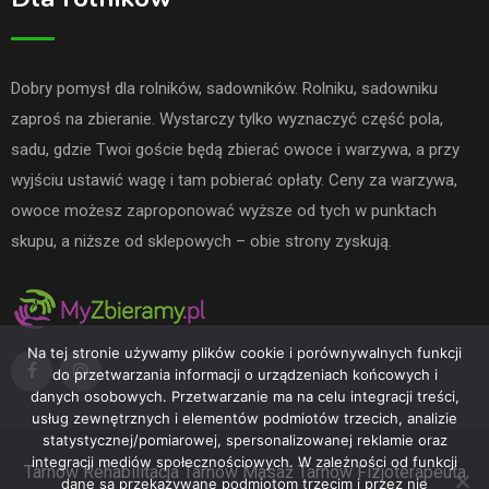
Dobry pomysł dla rolników, sadowników. Rolniku, sadowniku
zaproś na zbieranie. Wystarczy tylko wyznaczyć część pola,
sadu, gdzie Twoi goście będą zbierać owoce i warzywa, a przy
wyjściu ustawić wagę i tam pobierać opłaty. Ceny za warzywa,
owoce możesz zaproponować wyższe od tych w punktach
skupu, a niższe od sklepowych – obie strony zyskują.
Na tej stronie używamy plików cookie i porównywalnych funkcji
do przetwarzania informacji o urządzeniach końcowych i
danych osobowych. Przetwarzanie ma na celu integracji treści,
usług zewnętrznych i elementów podmiotów trzecich, analizie
statystycznej/pomiarowej, spersonalizowanej reklamie oraz
integracji mediów społecznościowych. W zależności od funkcji
Tarnów
Rehabilitacja Tarnów
Masaż Tarnów
Fizjoterapeuta
dane są przekazywane podmiotom trzecim i przez nie