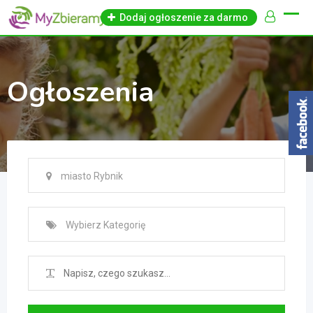
Skip
Dodaj ogłoszenie za darmo
to
content
Ogłoszenia
miasto Rybnik
Wybierz Kategorię