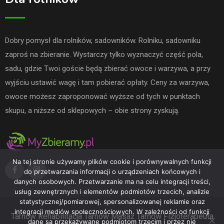
Dobry pomysł dla rolników, sadowników. Rolniku, sadowniku
zaproś na zbieranie. Wystarczy tylko wyznaczyć część pola,
sadu, gdzie Twoi goście będą zbierać owoce i warzywa, a przy
wyjściu ustawić wagę i tam pobierać opłaty. Ceny za warzywa,
owoce możesz zaproponować wyższe od tych w punktach
skupu, a niższe od sklepowych – obie strony zyskują.
Na tej stronie używamy plików cookie i porównywalnych funkcji
do przetwarzania informacji o urządzeniach końcowych i
danych osobowych. Przetwarzanie ma na celu integracji treści,
usług zewnętrznych i elementów podmiotów trzecich, analizie
statystycznej/pomiarowej, spersonalizowanej reklamie oraz
integracji mediów społecznościowych. W zależności od funkcji
Tarnów
Rehabilitacja Tarnów
Masaż Tarnów
Fizjoterapeuta
dane są przekazywane podmiotom trzecim i przez nie