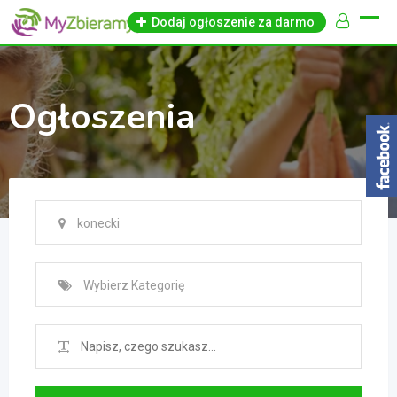
Skip
Dodaj ogłoszenie za darmo
to
content
Ogłoszenia
konecki
Wybierz Kategorię