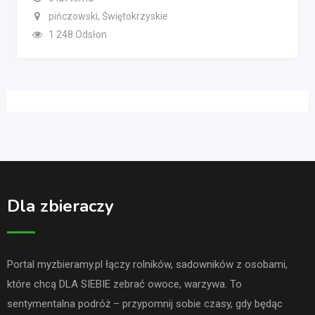
pińczowski, Świętokrzyskie
1 248 Odsłon
Dla zbieraczy
Portal myzbieramy.pl łączy rolników, sadowników z osobami,
które chcą DLA SIEBIE zebrać owoce, warzywa. To
sentymentalna podróż – przypomnij sobie czasy, gdy będąc