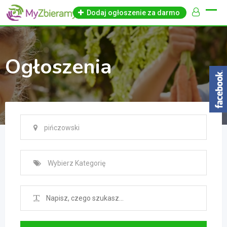
Skip
Dodaj ogłoszenie za darmo
to
content
Ogłoszenia
pińczowski
Wybierz Kategorię