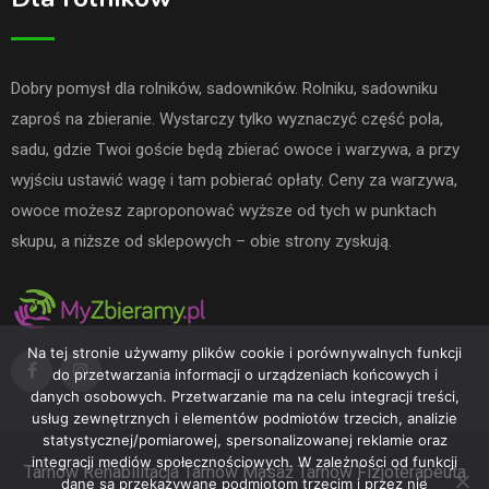
Dobry pomysł dla rolników, sadowników. Rolniku, sadowniku
zaproś na zbieranie. Wystarczy tylko wyznaczyć część pola,
sadu, gdzie Twoi goście będą zbierać owoce i warzywa, a przy
wyjściu ustawić wagę i tam pobierać opłaty. Ceny za warzywa,
owoce możesz zaproponować wyższe od tych w punktach
skupu, a niższe od sklepowych – obie strony zyskują.
Na tej stronie używamy plików cookie i porównywalnych funkcji
do przetwarzania informacji o urządzeniach końcowych i
danych osobowych. Przetwarzanie ma na celu integracji treści,
usług zewnętrznych i elementów podmiotów trzecich, analizie
statystycznej/pomiarowej, spersonalizowanej reklamie oraz
integracji mediów społecznościowych. W zależności od funkcji
Tarnów
Rehabilitacja Tarnów
Masaż Tarnów
Fizjoterapeuta
dane są przekazywane podmiotom trzecim i przez nie