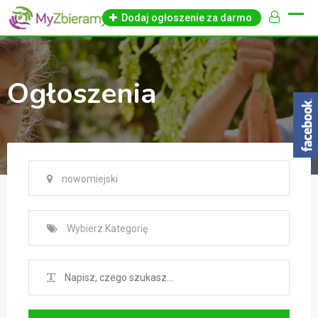
Skip
Dodaj ogłoszenie za darmo
to
content
Ogłoszenia
nowomiejski
Wybierz Kategorię