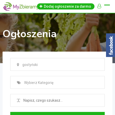
Skip
Dodaj ogłoszenie za darmo
to
content
Ogłoszenia
gostyński
Wybierz Kategorię