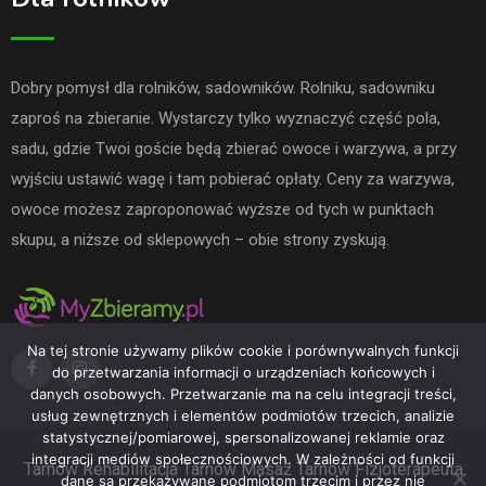
Dobry pomysł dla rolników, sadowników. Rolniku, sadowniku
zaproś na zbieranie. Wystarczy tylko wyznaczyć część pola,
sadu, gdzie Twoi goście będą zbierać owoce i warzywa, a przy
wyjściu ustawić wagę i tam pobierać opłaty. Ceny za warzywa,
owoce możesz zaproponować wyższe od tych w punktach
skupu, a niższe od sklepowych – obie strony zyskują.
Na tej stronie używamy plików cookie i porównywalnych funkcji
do przetwarzania informacji o urządzeniach końcowych i
danych osobowych. Przetwarzanie ma na celu integracji treści,
usług zewnętrznych i elementów podmiotów trzecich, analizie
statystycznej/pomiarowej, spersonalizowanej reklamie oraz
integracji mediów społecznościowych. W zależności od funkcji
Tarnów
Rehabilitacja Tarnów
Masaż Tarnów
Fizjoterapeuta
dane są przekazywane podmiotom trzecim i przez nie