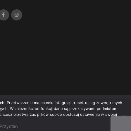
h. Przetwarzanie ma na celu integracji treści, usług zewnętrznych
owych. W zależności od funkcji dane są przekazywane podmiotom
w
e chcesz przetwarzać plików cookie dostosuj ustawienia w swojej
 Przystań