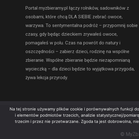
Portal myzbieramy.pl łączy rolników, sadowników z
osobami, które chcą DLA SIEBIE zebrać owoce,
warzywa. To sentymentalna podróż – przypomnij sobie
czasy, gdy będąc dzieckiem zrywałeś owoce,
pomagałeś w polu. Czas na powrót do natury i
oszczędności – zabierz dzieci, rodzinę na wspólne
zbieranie. Wspólne zbieranie będzie niezapomnianą
wycieczką – dla dzieci będzie to wyjątkowa przygoda,
żywa lekcja przyrody.
Na tej stronie używamy plików cookie i porównywalnych funkcji do
i elementów podmiotów trzecich, analizie statystycznej/pomia
trzecim i przez nie przetwarzane. Zgoda ta jest dobrowolna, ni
© MyZbi