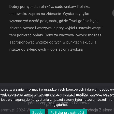
Dobry pomysł dla rolników, sadowników. Rolniku,
sadowniku zaproś na zbieranie. Wystarczy tylko
wyznaczyć część pola, sadu, gdzie Twoi goście będą
zbierać owoce i warzywa, a przy wyjściu ustawić wagę i
tam pobierać opłaty. Ceny za warzywa, owoce możesz
zaproponować wyższe od tych w punktach skupu, a
niższe od sklepowych – obie strony zyskują.
 przetwarzania informacji o urządzeniach końcowych i danych osobowyc
rowej, spersonalizowanej reklamie oraz integracji mediów społeczności
Tarnów
Rehabilitacja Tarnów
Masaż Tarnów
Fizjoterapeuta Tarnó
e jest wymagana do korzystania z naszej strony internetowej. Jeżeli ni
Ogród
Przepisy
Ciekawostki
Zdrowie
przeglądarce.
eramy.pl 2024 Wszystkie prawa zastrzeżone.
Fundacja Zielona
Zgoda
Polityka prywatności