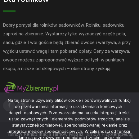
Dobry pomysł dla rolników, sadowników. Rolniku, sadowniku
zaproś na zbieranie. Wystarczy tylko wyznaczyć część pola,
sadu, gdzie Twoi goście będą zbierać owoce i warzywa, a przy
wyjściu ustawić wagę i tam pobierać opłaty. Ceny za warzywa,
owoce możesz zaproponować wyższe od tych w punktach
skupu, a niższe od sklepowych – obie strony zyskują.
Na tej stronie używamy plików cookie i porównywalnych funkcji
do przetwarzania informacji o urządzeniach końcowych i
danych osobowych. Przetwarzanie ma na celu integracji treści,
usług zewnętrznych i elementów podmiotów trzecich, analizie
statystycznej/pomiarowej, spersonalizowanej reklamie oraz
integracji mediów społecznościowych. W zależności od funkcji
Tarnów
Rehabilitacja Tarnów
Masaż Tarnów
Fizjoterapeuta
dane są przekazywane podmiotom trzecim i przez nie