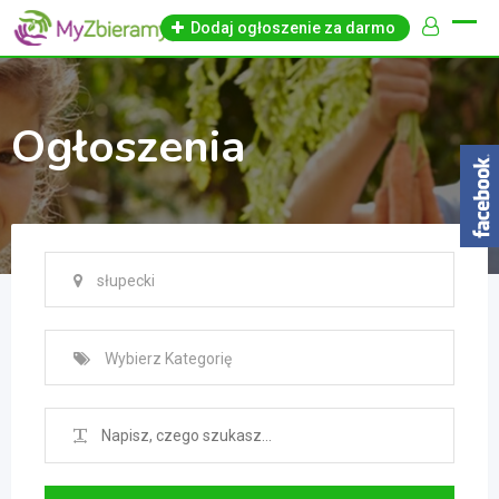
Skip
Dodaj ogłoszenie za darmo
to
content
Ogłoszenia
słupecki
Wybierz Kategorię