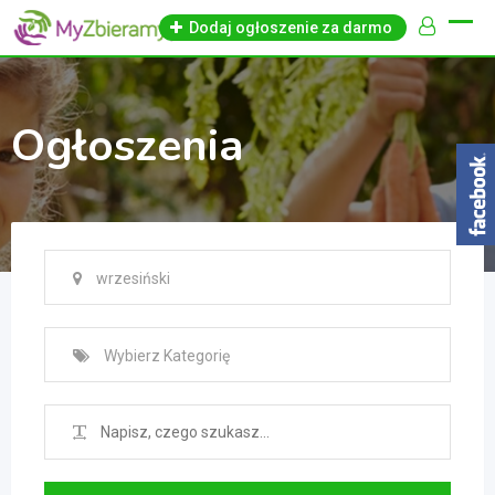
Skip
Dodaj ogłoszenie za darmo
to
content
Ogłoszenia
wrzesiński
Wybierz Kategorię