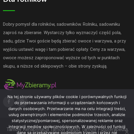
Dobry pomysł dla rolników, sadowników. Rolniku, sadowniku
zaproś na zbieranie. Wystarczy tylko wyznaczyć część pola,
sadu, gdzie Twoi goście będą zbierać owoce i warzywa, a przy
wyjściu ustawić wagę i tam pobierać opłaty. Ceny za warzywa,
owoce możesz zaproponować wyższe od tych w punktach
skupu, a niższe od sklepowych – obie strony zyskują.
Na tej stronie używamy plików cookie i porównywalnych funkcji
do przetwarzania informacji o urządzeniach końcowych i
danych osobowych. Przetwarzanie ma na celu integracji treści,
usług zewnętrznych i elementów podmiotów trzecich, analizie
statystycznej/pomiarowej, spersonalizowanej reklamie oraz
integracji mediów społecznościowych. W zależności od funkcji
Tarnów
Rehabilitacja Tarnów
Masaż Tarnów
Fizjoterapeuta
dane są przekazywane podmiotom trzecim i przez nie