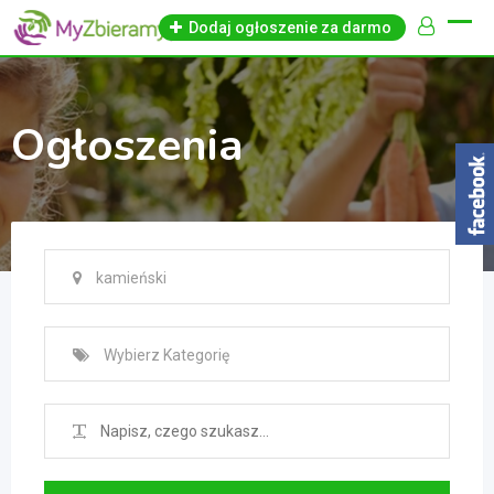
Skip
Dodaj ogłoszenie za darmo
to
content
Ogłoszenia
kamieński
Wybierz Kategorię