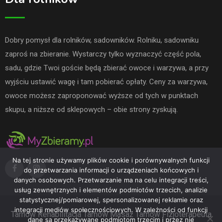
Dobry pomysł dla rolników, sadowników. Rolniku, sadowniku
zaproś na zbieranie. Wystarczy tylko wyznaczyć część pola,
sadu, gdzie Twoi goście będą zbierać owoce i warzywa, a przy
wyjściu ustawić wagę i tam pobierać opłaty. Ceny za warzywa,
owoce możesz zaproponować wyższe od tych w punktach
skupu, a niższe od sklepowych – obie strony zyskują.
Na tej stronie używamy plików cookie i porównywalnych funkcji
do przetwarzania informacji o urządzeniach końcowych i
danych osobowych. Przetwarzanie ma na celu integracji treści,
usług zewnętrznych i elementów podmiotów trzecich, analizie
statystycznej/pomiarowej, spersonalizowanej reklamie oraz
integracji mediów społecznościowych. W zależności od funkcji
Tarnów
Rehabilitacja Tarnów
Masaż Tarnów
Fizjoterapeuta
dane są przekazywane podmiotom trzecim i przez nie