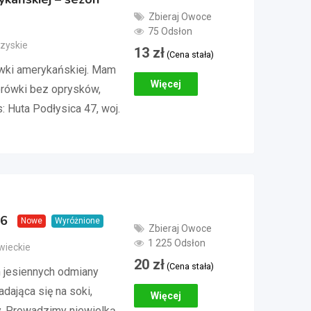
Zbieraj Owoce
75 Odsłon
rzyskie
13
zł
(Cena stała)
wki amerykańskiej. Mam
Więcej
borówki bez oprysków,
 Huta Podłysica 47, woj.
26
Nowe
Wyróżnione
Zbieraj Owoce
1 225 Odsłon
wieckie
20
zł
(Cena stała)
 jesiennych odmiany
dająca się na soki,
Więcej
. Prowadzimy niewielką