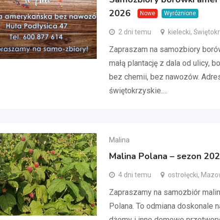
2026
Nowe
Wyróżnione
2 dni temu
kielecki, Świętok
Zapraszam na samozbiory boró
małą plantację z dala od ulicy, 
bez chemii, bez nawozów. Adres:
świętokrzyskie.…
Malina
Malina Polana – sezon 20
4 dni temu
ostrołęcki, Mazo
Zapraszamy na samozbiór malin
Polana. To odmiana doskonale na
dżemy i inne domowe przetwory