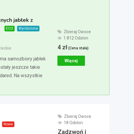
nych jabłek z
4
ECO
Wyróżnione
Zbieraj Owoce
1 812 Odsłon
4
zł
(Cena stała)
ieckie
ma samozbiory jabłek
Więcej
stały jeszcze takie
 idared. Na wszystkie
Zbieraj Owoce
18 Odsłon
Nowe
Zadzwoń i