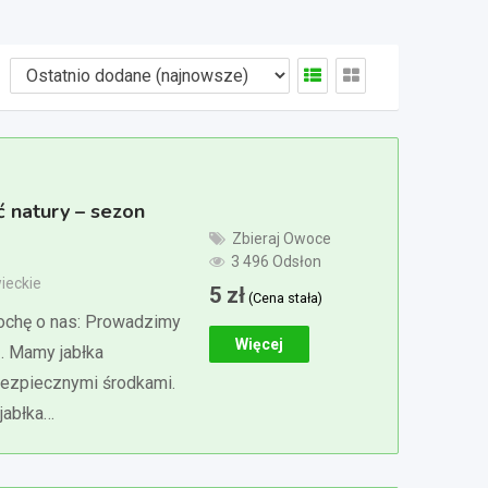
ć natury – sezon
Zbieraj Owoce
3 496 Odsłon
ieckie
5
zł
(Cena stała)
rochę o nas: Prowadzimy
Więcej
. Mamy jabłka
bezpiecznymi środkami.
jabłka…