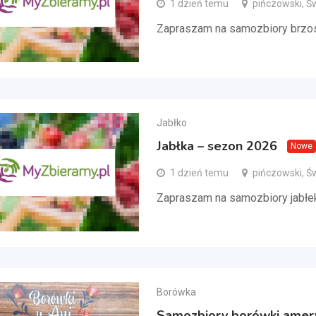
1 dzień temu
pińczowski, Ś
Zapraszam na samozbiory brzo
Jabłko
Jabłka – sezon 2026
Nowe
1 dzień temu
pińczowski, Ś
Zapraszam na samozbiory jabłe
Borówka
Samozbiory borówki amery