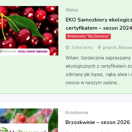
Wiśnia
EKO Samozbiory ekologicz
certyfikatem – sezon 202
Ambasador "MyZbieramy"
3 lata temu
grójecki, Mazow
Witam. Serdecznie zapraszamy 
ekologicznych z certyfikatem zo
odmiany jak topaz, rajka, alwa i
owoce w naszym sadzie…
Brzoskwinia
Brzoskwinie – sezon 2026