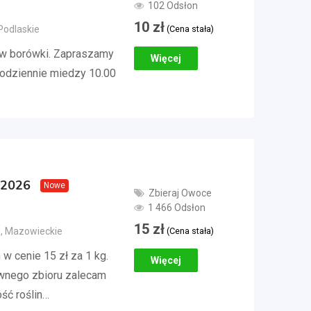
102 Odsłon
10
zł
(Cena stała)
 Podlaskie
ów borówki. Zapraszamy
Więcej
odziennie miedzy 10.00
 2026
Nowe
Zbieraj Owoce
1 466 Odsłon
15
zł
(Cena stała)
, Mazowieckie
w cenie 15 zł za 1 kg.
Więcej
awnego zbioru zalecam
ść roślin…