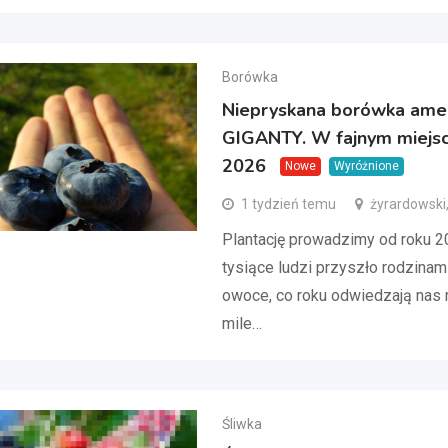
Borówka
Niepryskana borówka ame
GIGANTY. W fajnym miejsc
2026
Nowe
Wyróżnione
1 tydzień temu
żyrardowski
Plantację prowadzimy od roku 2
tysiące ludzi przyszło rodzinami
owoce, co roku odwiedzają nas 
mile…
Śliwka