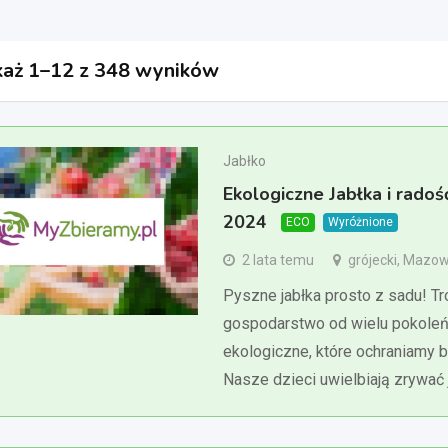
aż 1–12 z 348 wyników
Jabłko
Ekologiczne Jabłka i radoś
2024
ECO
Wyróżnione
2 lata temu
grójecki, Mazow
Pyszne jabłka prosto z sadu! T
gospodarstwo od wielu pokoleń
ekologiczne, które ochraniamy 
Nasze dzieci uwielbiają zrywać 