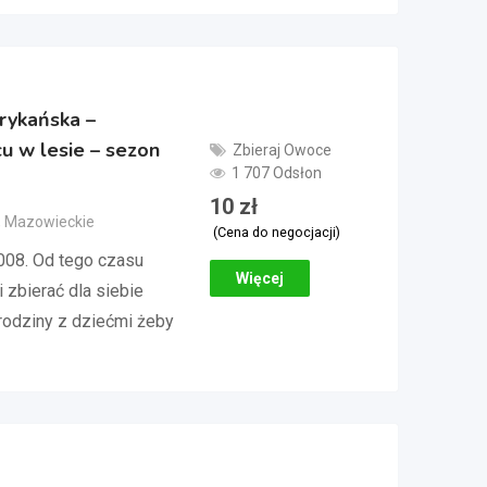
rykańska –
u w lesie – sezon
Zbieraj Owoce
1 707 Odsłon
10
zł
, Mazowieckie
(Cena do negocjacji)
008. Od tego czasu
Więcej
 zbierać dla siebie
rodziny z dziećmi żeby