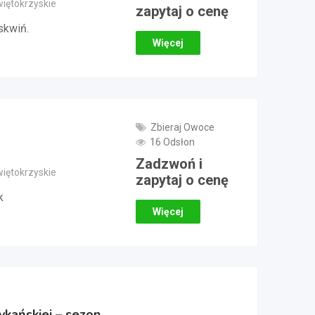
więtokrzyskie
zapytaj o cenę
skwiń.
Więcej
Zbieraj Owoce
16 Odsłon
Zadzwoń i
więtokrzyskie
zapytaj o cenę
k
Więcej
kańskiej – sezon