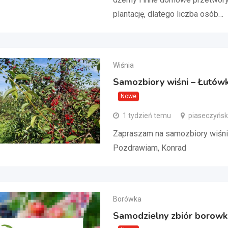
plantację, dlatego liczba osób…
Wiśnia
Samozbiory wiśni – Łutów
Nowe
1 tydzień temu
piaseczyńsk
Zapraszam na samozbiory wiśni
Pozdrawiam, Konrad
Borówka
Samodzielny zbiór borowk