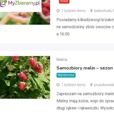
Nowe
1 tydzień temu
białostocki,
Posiadamy kilkadziesiąt krzak
na samodzielny zbiór owoców c
a 16.00
Malina
Samozbiory malin – sezon
Wyróżnione
1 tydzień temu
pruszkowski
Zapraszam na samozbiory malin 
Maliny mają kolce, więc do spr
długi rękaw i rękawiczki. Wysoko