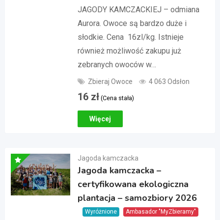
JAGODY KAMCZACKIEJ – odmiana
Aurora. Owoce są bardzo duże i
słodkie. Cena 16zl/kg. Istnieje
również możliwość zakupu już
zebranych owoców w…
Zbieraj Owoce
4 063 Odsłon
16
zł
(Cena stała)
Więcej
Jagoda kamczacka
Jagoda kamczacka –
certyfikowana ekologiczna
plantacja – samozbiory 2026
Wyróżnione
Ambasador "MyZbieramy"