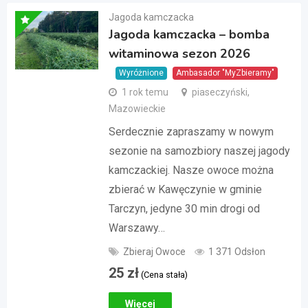
Jagoda kamczacka
Jagoda kamczacka – bomba
witaminowa sezon 2026
Wyróżnione
Ambasador "MyZbieramy"
1 rok temu
piaseczyński,
Mazowieckie
Serdecznie zapraszamy w nowym
sezonie na samozbiory naszej jagody
kamczackiej. Nasze owoce można
zbierać w Kawęczynie w gminie
Tarczyn, jedyne 30 min drogi od
Warszawy…
Zbieraj Owoce
1 371 Odsłon
25
zł
(Cena stała)
Więcej