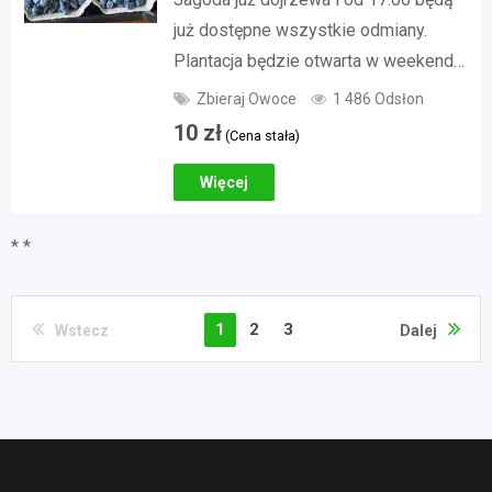
już dostępne wszystkie odmiany.
Plantacja będzie otwarta w weekend…
Zbieraj Owoce
1 486 Odsłon
10
zł
(Cena stała)
Więcej
* *
1
2
3
Wstecz
Dalej