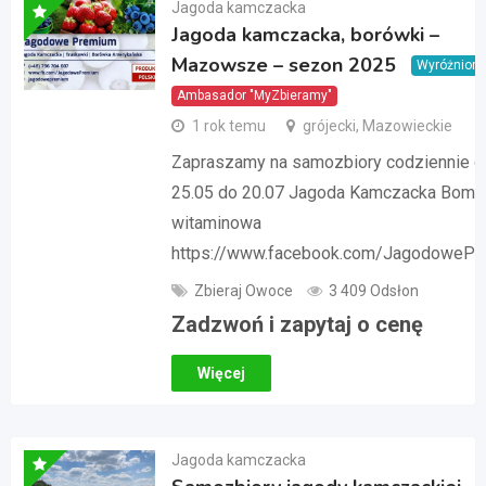
Jagoda kamczacka
Jagoda kamczacka, borówki –
Mazowsze – sezon 2025
Wyróżnion
Ambasador "MyZbieramy"
1 rok temu
grójecki, Mazowieckie
Zapraszamy na samozbiory codziennie o
25.05 do 20.07 Jagoda Kamczacka Bomb
witaminowa
https://www.facebook.com/JagodoweP
Zbieraj Owoce
3 409 Odsłon
Zadzwoń i zapytaj o cenę
Więcej
Jagoda kamczacka