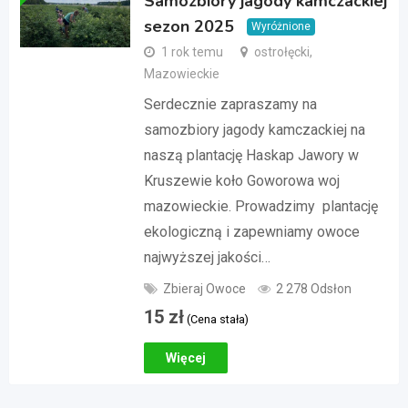
Samozbiory jagody kamczackiej
sezon 2025
Wyróżnione
1 rok temu
ostrołęcki,
Mazowieckie
Serdecznie zapraszamy na
samozbiory jagody kamczackiej na
naszą plantację Haskap Jawory w
Kruszewie koło Goworowa woj
mazowieckie. Prowadzimy plantację
ekologiczną i zapewniamy owoce
najwyższej jakości…
Zbieraj Owoce
2 278 Odsłon
15
zł
(Cena stała)
Więcej