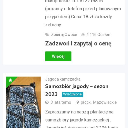
małopolskie. Tel: 512216816
(prosimy o telefon przed planowanym
przyjazdem) Cena: 18 zł za każdy
zebrany…
Zbieraj Owoce
4 116 Odsłon
Zadzwoń i zapytaj o cenę
Więcej
Jagoda kamczacka
Samozbiór jagody – sezon
2023
Wyróżnione
3 lata temu
płocki, Mazowieckie
Zapraszamy na naszą plantację na
samozbiory jagody kamczackiej .
Jagoda już dojrzewa i od 17.06 będą