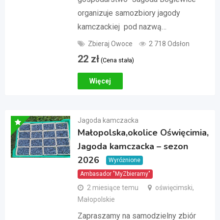
organizuje samozbiory jagody
kamczackiej pod nazwą…
Zbieraj Owoce
2 718 Odsłon
22
zł
(Cena stała)
Więcej
Jagoda kamczacka
Małopolska,okolice Oświęcimia,
Jagoda kamczacka – sezon
2026
Wyróżnione
Ambasador "MyZbieramy"
2 miesiące temu
oświęcimski,
Małopolskie
Zapraszamy na samodzielny zbiór