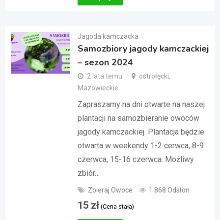
Jagoda kamczacka
Samozbiory jagody kamczackiej
– sezon 2024
2 lata temu
ostrołęcki,
Mazowieckie
Zapraszamy na dni otwarte na naszej
plantacji na samozbieranie owoców
jagody kamczackiej. Plantacja będzie
otwarta w weekendy 1-2 cerwca, 8-9
czerwca, 15-16 czerwca. Możliwy
zbiór…
Zbieraj Owoce
1 868 Odsłon
15
zł
(Cena stała)