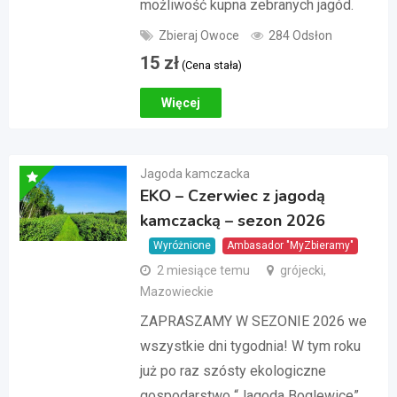
możliwość kupna zebranych jagód.
Zbieraj Owoce
284 Odsłon
15
zł
(Cena stała)
Więcej
Jagoda kamczacka
EKO – Czerwiec z jagodą
kamczacką – sezon 2026
Wyróżnione
Ambasador "MyZbieramy"
2 miesiące temu
grójecki,
Mazowieckie
ZAPRASZAMY W SEZONIE 2026 we
wszystkie dni tygodnia! W tym roku
już po raz szósty ekologiczne
gospodarstwo “Jagoda Boglewice”