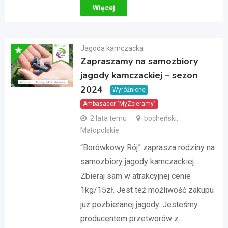
Więcej
Jagoda kamczacka
Zapraszamy na samozbiory
jagody kamczackiej – sezon
2024
Wyróżnione
Ambasador "MyZbieramy"
2 lata temu
bocheński,
Małopolskie
“Borówkowy Rój” zaprasza rodziny na
samozbiory jagody kamczackiej.
Zbieraj sam w atrakcyjnej cenie
1kg/15zł. Jest też możliwość zakupu
już pozbieranej jagody. Jesteśmy
producentem przetworów z…