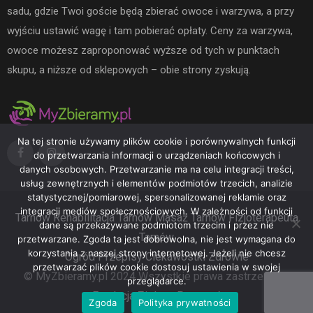
sadu, gdzie Twoi goście będą zbierać owoce i warzywa, a przy
wyjściu ustawić wagę i tam pobierać opłaty. Ceny za warzywa,
owoce możesz zaproponować wyższe od tych w punktach
skupu, a niższe od sklepowych – obie strony zyskują.
Na tej stronie używamy plików cookie i porównywalnych funkcji
do przetwarzania informacji o urządzeniach końcowych i
danych osobowych. Przetwarzanie ma na celu integracji treści,
usług zewnętrznych i elementów podmiotów trzecich, analizie
statystycznej/pomiarowej, spersonalizowanej reklamie oraz
integracji mediów społecznościowych. W zależności od funkcji
Tarnów
Rehabilitacja Tarnów
Masaż Tarnów
Fizjoterapeuta
dane są przekazywane podmiotom trzecim i przez nie
Tarnów
przetwarzane. Zgoda ta jest dobrowolna, nie jest wymagana do
korzystania z naszej strony internetowej. Jeżeli nie chcesz
Ogród
Przepisy
Ciekawostki
Zdrowie
przetwarzać plików cookie dostosuj ustawienia w swojej
© MyZbieramy.pl 2024 Wszystkie prawa zastrzeżone.
przeglądarce.
Fundacja Zielona Przystań
Zgoda
Polityka prywatności