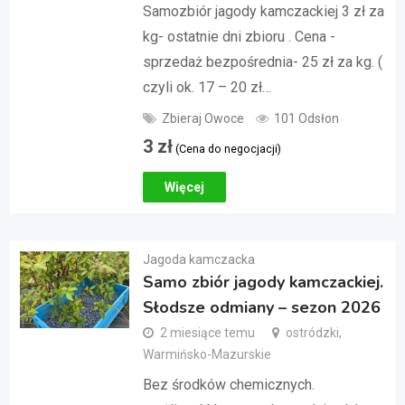
Samozbiór jagody kamczackiej 3 zł za
kg- ostatnie dni zbioru . Cena -
sprzedaż bezpośrednia- 25 zł za kg. (
czyli ok. 17 – 20 zł…
Zbieraj Owoce
101 Odsłon
3
zł
(Cena do negocjacji)
Więcej
Jagoda kamczacka
Samo zbiór jagody kamczackiej.
Słodsze odmiany – sezon 2026
2 miesiące temu
ostródzki,
Warmińsko-Mazurskie
Bez środków chemicznych.