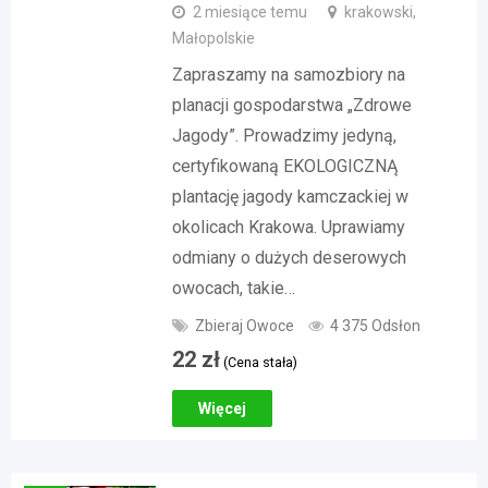
2 miesiące temu
krakowski,
Małopolskie
Zapraszamy na samozbiory na
planacji gospodarstwa „Zdrowe
Jagody”. Prowadzimy jedyną,
certyfikowaną EKOLOGICZNĄ
plantację jagody kamczackiej w
okolicach Krakowa. Uprawiamy
odmiany o dużych deserowych
owocach, takie…
Zbieraj Owoce
4 375 Odsłon
22
zł
(Cena stała)
Więcej