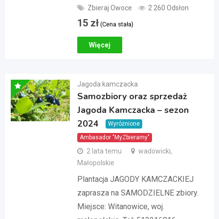
Zbieraj Owoce
2 260 Odsłon
15
zł
(Cena stała)
Więcej
Jagoda kamczacka
Samozbiory oraz sprzedaż
Jagoda Kamczacka – sezon
2024
Wyróżnione
Ambasador "MyZbieramy"
2 lata temu
wadowicki,
Małopolskie
Plantacja JAGODY KAMCZACKIEJ
zaprasza na SAMODZIELNE zbiory.
Miejsce: Witanowice, woj.