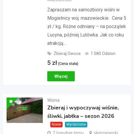
Zapraszam na samozbiory wiśni w
Mogielnicy woj. mazowieckie. Cena 5
zł / kg. Różne odmiany – na początek
Lucyna, później Lutówka. Jak co roku
atrakcją…
Zbieraj Owoce
1 080 Odsłon
5
zł
(Cena stała)
Więcej
Wiśnia
Zbieraj i wypoczywaj wiśnie,
śliwki, jabłka – sezon 2026
Nowe
Wyróżnione
2 tygodnie temu
skierniewicki,