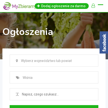
Skip
Dodaj ogłoszenie za darmo
to
content
Ogłoszenia
Wybierz województwo lub powiat
Wiśnia