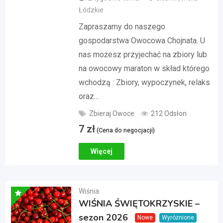
Łódzkie
Zapraszamy do naszego
gospodarstwa Owocowa Chojnata. U
nas możesz przyjechać na zbiory lub
na owocowy maraton w skład którego
wchodzą : Zbiory, wypoczynek, relaks
oraz…
Zbieraj Owoce
212 Odsłon
7
zł
(Cena do negocjacji)
Więcej
Wiśnia
WIŚNIA ŚWIĘTOKRZYSKIE –
sezon 2026
Nowe
Wyróżnione