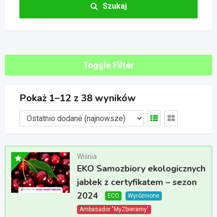
Szukaj
Toggle Filter
Pokaż 1–12 z 38 wyników
Wiśnia
EKO Samozbiory ekologicznych
jabłek z certyfikatem – sezon
2024
ECO
Wyróżnione
Ambasador "MyZbieramy"