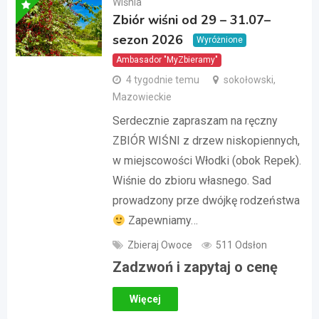
Wiśnia
Zbiór wiśni od 29 – 31.07–
sezon 2026
Wyróżnione
Ambasador "MyZbieramy"
4 tygodnie temu
sokołowski,
Mazowieckie
Serdecznie zapraszam na ręczny
ZBIÓR WIŚNI z drzew niskopiennych,
w miejscowości Włodki (obok Repek).
Wiśnie do zbioru własnego. Sad
prowadzony prze dwójkę rodzeństwa
Zapewniamy…
Zbieraj Owoce
511 Odsłon
Zadzwoń i zapytaj o cenę
Więcej