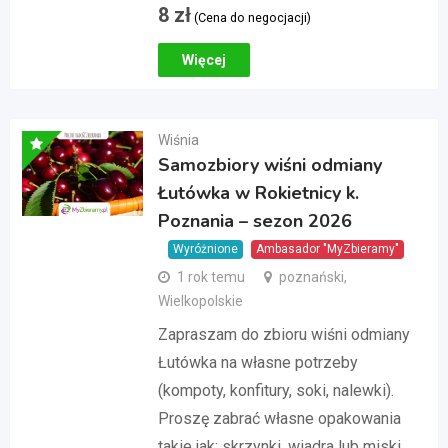
8
zł
(Cena do negocjacji)
Więcej
Wiśnia
Samozbiory wiśni odmiany
Łutówka w Rokietnicy k.
Poznania – sezon 2026
Wyróżnione
Ambasador "MyZbieramy"
1 rok temu
poznański,
Wielkopolskie
Zapraszam do zbioru wiśni odmiany
Łutówka na własne potrzeby
(kompoty, konfitury, soki, nalewki).
Proszę zabrać własne opakowania
takie jak: skrzynki, wiadra lub miski.