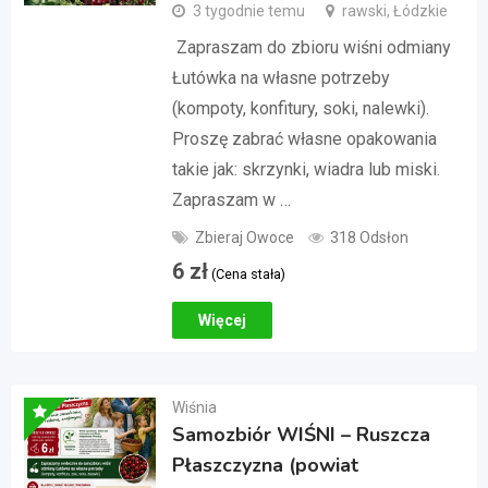
3 tygodnie temu
rawski, Łódzkie
Zapraszam do zbioru wiśni odmiany
Łutówka na własne potrzeby
(kompoty, konfitury, soki, nalewki).
Proszę zabrać własne opakowania
takie jak: skrzynki, wiadra lub miski.
Zapraszam w …
Zbieraj Owoce
318 Odsłon
6
zł
(Cena stała)
Więcej
Wiśnia
Samozbiór WIŚNI – Ruszcza
Płaszczyzna (powiat