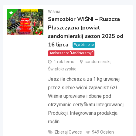
Wiśnia
Samozbiór WIŚNI – Ruszcza
Płaszczyzna (powiat
sandomierski) sezon 2025 od
16 lipca
Wyróżnione
Ambasador "MyZbieramy"
1 rok temu
sandomierski,
Świętokrzyskie
Jesz ile chcesz a za 1 kg urwanej
przez siebie wiśni zapłacisz 6zł.
Wiśnie uprawiane i dbane pod
otrzymanie certyfikatu Integrowanej
Produkcji. Integrowana produkcja
roślin…
Zbieraj Owoce
949 Odsłon