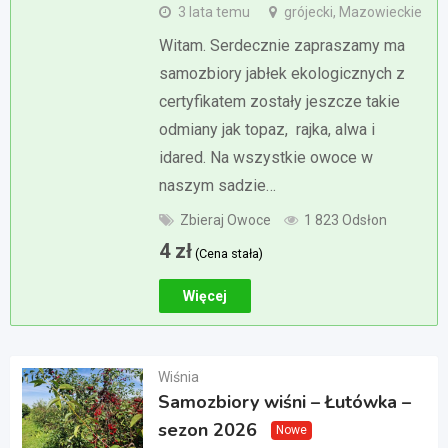
3 lata temu
grójecki, Mazowieckie
Witam. Serdecznie zapraszamy ma
samozbiory jabłek ekologicznych z
certyfikatem zostały jeszcze takie
odmiany jak topaz, rajka, alwa i
idared. Na wszystkie owoce w
naszym sadzie…
Zbieraj Owoce
1 823 Odsłon
4
zł
(Cena stała)
Więcej
Wiśnia
Samozbiory wiśni – Łutówka –
sezon 2026
Nowe