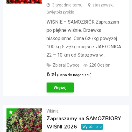
3 tygodnie temu
staszowski,
Świętokrzyskie
WIŚNIE – SAMOZBIÓR Zapraszam
po piękne wiśnie. Drzewka
niskopienne. Cena 6zł/kg powyżej
100 kg 5 zł/kg miejsce: JABŁONICA
22 – 10 km od Staszowa w…
Zbieraj Owoce
226 Odsłon
6
zł
(Cena do negocjacji)
Więcej
Wiśnia
Zapraszamy na SAMOZBIORY
WIŚNI 2026
Wyróżnione