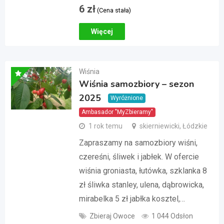
6
zł
(Cena stała)
Więcej
Wiśnia
Wiśnia samozbiory – sezon
2025
Wyróżnione
Ambasador "MyZbieramy"
1 rok temu
skierniewicki, Łódzkie
Zapraszamy na samozbiory wiśni,
czereśni, śliwek i jabłek. W ofercie
wiśnia groniasta, łutówka, szklanka 8
zł śliwka stanley, ulena, dąbrowicka,
mirabelka 5 zł jabłka kosztel,…
Zbieraj Owoce
1 044 Odsłon