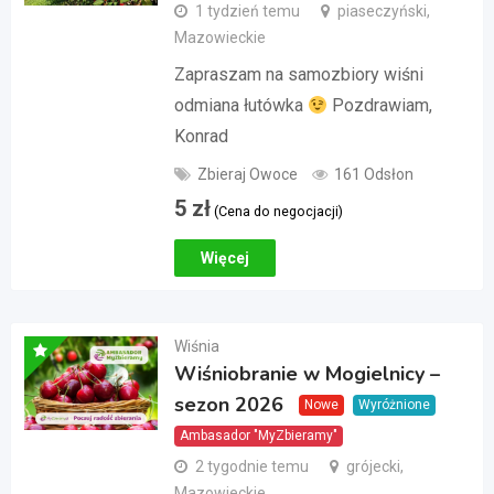
1 tydzień temu
piaseczyński,
Mazowieckie
Zapraszam na samozbiory wiśni
odmiana łutówka
Pozdrawiam,
Konrad
Zbieraj Owoce
161 Odsłon
5
zł
(Cena do negocjacji)
Więcej
Wiśnia
Wiśniobranie w Mogielnicy –
sezon 2026
Nowe
Wyróżnione
Ambasador "MyZbieramy"
2 tygodnie temu
grójecki,
Mazowieckie