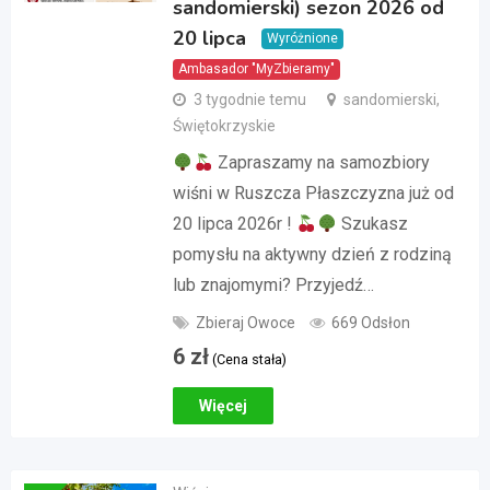
sandomierski) sezon 2026 od
20 lipca
Wyróżnione
Ambasador "MyZbieramy"
3 tygodnie temu
sandomierski,
Świętokrzyskie
Zapraszamy na samozbiory
wiśni w Ruszcza Płaszczyzna już od
20 lipca 2026r !
Szukasz
pomysłu na aktywny dzień z rodziną
lub znajomymi? Przyjedź…
Zbieraj Owoce
669 Odsłon
6
zł
(Cena stała)
Więcej