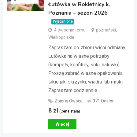
Łutówka w Rokietnicy k.
Poznania – sezon 2026
Wyróżnione
4 tygodnie temu
poznański,
Wielkopolskie
Zapraszam do zbioru wiśni odmiany
Łutówka na własne potrzeby
(kompoty, konfitury, soki, nalewki).
Proszę zabrać własne opakowania
takie jak: skrzynki, wiadra lub miski.
Zapraszam codziennie…
Zbieraj Owoce
371 Odsłon
8
zł
(Cena stała)
Więcej