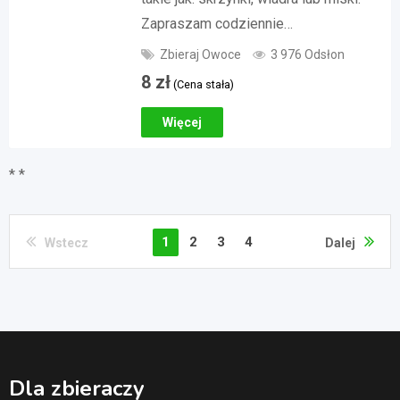
Zapraszam codziennie…
Zbieraj Owoce
3 976 Odsłon
8
zł
(Cena stała)
Więcej
* *
1
2
3
4
Wstecz
Dalej
Dla zbieraczy