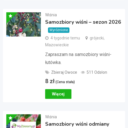
Wiśnia
Samozbiory wiśni – sezon 2026
Wyróżnione
4 tygodnie temu
grójecki,
Mazowieckie
Zapraszam na samozbiory wiśni-
łutówka.
Zbieraj Owoce
511 Odsłon
8
zł
(Cena stała)
Więcej
Wiśnia
Samozbiory wiśni odmiany