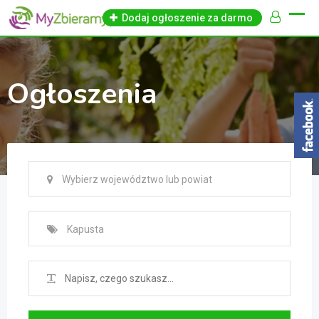
Skip
Dodaj ogłoszenie za darmo
to
content
Ogłoszenia
Wybierz województwo lub powiat
Kapusta