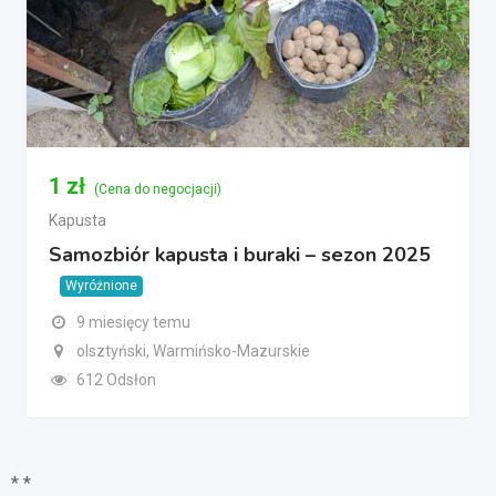
1
zł
(Cena do negocjacji)
Kapusta
Samozbiór kapusta i buraki – sezon 2025
Wyróżnione
9 miesięcy temu
olsztyński, Warmińsko-Mazurskie
612 Odsłon
* *