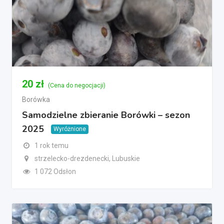
20
zł
(Cena do negocjacji)
Borówka
Samodzielne zbieranie Borówki – sezon
2025
Wyróżnione
1 rok temu
strzelecko-drezdenecki, Lubuskie
1 072 Odsłon