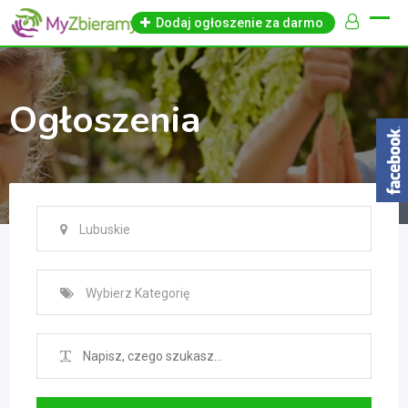
Skip
Dodaj ogłoszenie za darmo
to
content
Ogłoszenia
Lubuskie
Wybierz Kategorię