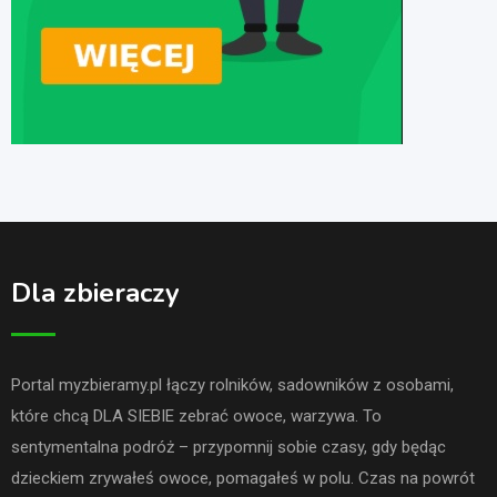
Dla zbieraczy
Portal myzbieramy.pl łączy rolników, sadowników z osobami,
które chcą DLA SIEBIE zebrać owoce, warzywa. To
sentymentalna podróż – przypomnij sobie czasy, gdy będąc
dzieckiem zrywałeś owoce, pomagałeś w polu. Czas na powrót