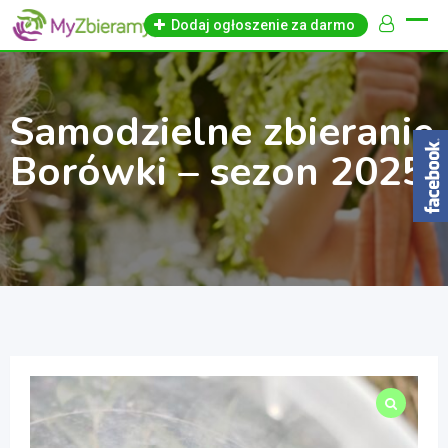
Skip
Dodaj ogłoszenie za darmo
to
content
Samodzielne zbieranie
Borówki – sezon 2025