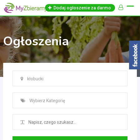
Skip
Dodaj ogłoszenie za darmo
to
content
Ogłoszenia
kłobucki
Wybierz Kategorię