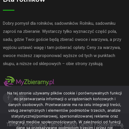
Dobry pomysł dla rolników, sadowników. Rolniku, sadowniku
zaproś na zbieranie. Wystarczy tylko wyznaczyć część pola,
sadu, gdzie Twoi goście będą zbierać owoce i warzywa, a przy
wyjściu ustawić wagę i tam pobierać opłaty. Ceny za warzywa,
owoce możesz zaproponować wyższe od tych w punktach
skupu, a niższe od sklepowych – obie strony zyskują.
Na tej stronie używamy plików cookie i porównywalnych funkcji
do przetwarzania informacji o urządzeniach końcowych i
danych osobowych. Przetwarzanie ma na celu integracji treści,
usług zewnętrznych i elementów podmiotów trzecich, analizie
statystycznej/pomiarowej, spersonalizowanej reklamie oraz
integracji mediów społecznościowych. W zależności od funkcji
Tarnów
Rehabilitacja Tarnów
Masaż Tarnów
Fizjoterapeuta
dane są przekazywane podmiotom trzecim i przez nie