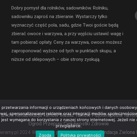
Dobry pomysł dla rolników, sadowników. Rolniku,
sadowniku zaproś na zbieranie. Wystarczy tylko
wyznaczyć część pola, sadu, gdzie Twoi goście będą
zbierać owoce i warzywa, a przy wyjściu ustawić wagę i
tam pobierać opłaty. Ceny za warzywa, owoce możesz
zaproponować wyższe od tych w punktach skupu, a
niższe od sklepowych – obie strony zyskują.
 przetwarzania informacji o urządzeniach końcowych i danych osobowyc
rowej, spersonalizowanej reklamie oraz integracji mediów społeczności
Tarnów
Rehabilitacja Tarnów
Masaż Tarnów
Fizjoterapeuta Tarnó
e jest wymagana do korzystania z naszej strony internetowej. Jeżeli ni
Ogród
Przepisy
Ciekawostki
Zdrowie
przeglądarce.
eramy.pl 2024 Wszystkie prawa zastrzeżone.
Fundacja Zielona
Zgoda
Polityka prywatności