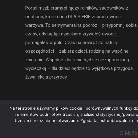
Portal myzbieramy.pl łączy rolników, sadowników z
osobami, które chcą DLA SIEBIE zebrać owoce,
warzywa. To sentymentalna podróż – przypomnij sobie
czasy, gdy będąc dzieckiem zrywałeś owoce,
pomagałeś w polu. Czas na powrót do natury i
oszczędności – zabierz dzieci, rodzinę na wspólne
zbieranie. Wspólne zbieranie będzie niezapomnianą
wycieczką – dla dzieci będzie to wyjątkowa przygoda,
żywa lekcja przyrody.
Na tej stronie używamy plików cookie i porównywalnych funkcji do
i elementów podmiotów trzecich, analizie statystycznej/pomia
trzecim i przez nie przetwarzane. Zgoda ta jest dobrowolna, ni
© MyZbi