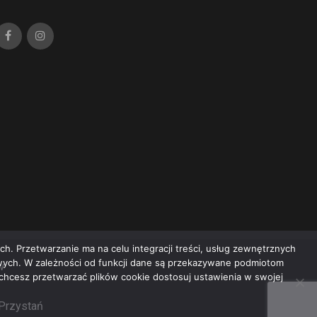
h. Przetwarzanie ma na celu integracji treści, usług zewnętrznych
owych. W zależności od funkcji dane są przekazywane podmiotom
w
e chcesz przetwarzać plików cookie dostosuj ustawienia w swojej
 Przystań