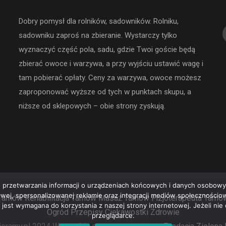
Dobry pomysł dla rolników, sadowników. Rolniku,
sadowniku zaproś na zbieranie. Wystarczy tylko
wyznaczyć część pola, sadu, gdzie Twoi goście będą
zbierać owoce i warzywa, a przy wyjściu ustawić wagę i
tam pobierać opłaty. Ceny za warzywa, owoce możesz
zaproponować wyższe od tych w punktach skupu, a
niższe od sklepowych – obie strony zyskują.
 przetwarzania informacji o urządzeniach końcowych i danych osobowyc
rowej, spersonalizowanej reklamie oraz integracji mediów społeczności
Tarnów
Rehabilitacja Tarnów
Masaż Tarnów
Fizjoterapeuta Tarnó
e jest wymagana do korzystania z naszej strony internetowej. Jeżeli ni
Ogród
Przepisy
Ciekawostki
Zdrowie
przeglądarce.