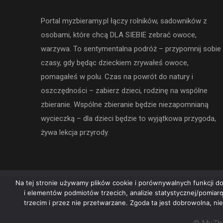
Portal myzbieramy.pl łączy rolników, sadowników z
osobami, które chcą DLA SIEBIE zebrać owoce,
warzywa. To sentymentalna podróż – przypomnij sobie
czasy, gdy będąc dzieckiem zrywałeś owoce,
pomagałeś w polu. Czas na powrót do natury i
oszczędności – zabierz dzieci, rodzinę na wspólne
zbieranie. Wspólne zbieranie będzie niezapomnianą
wycieczką – dla dzieci będzie to wyjątkowa przygoda,
żywa lekcja przyrody.
Na tej stronie używamy plików cookie i porównywalnych funkcji do
i elementów podmiotów trzecich, analizie statystycznej/pomia
trzecim i przez nie przetwarzane. Zgoda ta jest dobrowolna, ni