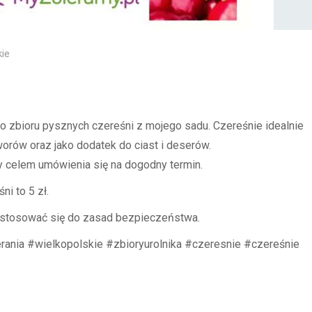
kie
zbioru pysznych czereśni z mojego sadu. Czereśnie idealnie
worów oraz jako dodatek do ciast i deserów.
y celem umówienia się na dogodny termin.
i to 5 zł.
 stosować się do zasad bezpieczeństwa.
ania #wielkopolskie #zbioryurolnika #czeresnie #czereśnie