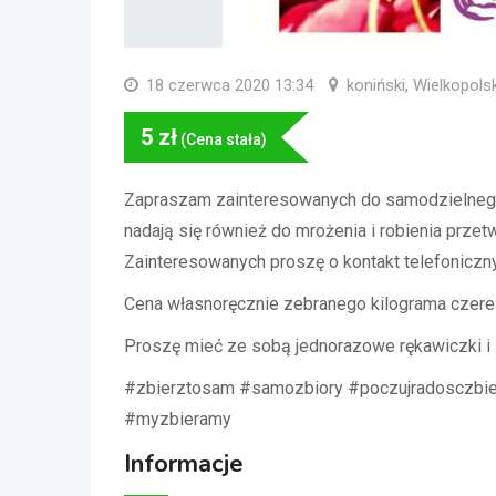
18 czerwca 2020 13:34
koniński, Wielkopols
5
zł
(Cena stała)
Zapraszam zainteresowanych do samodzielnego 
nadają się również do mrożenia i robienia przet
Zainteresowanych proszę o kontakt telefoniczn
Cena własnoręcznie zebranego kilograma czereśn
Proszę mieć ze sobą jednorazowe rękawiczki i
#zbierztosam #samozbiory #poczujradosczbier
#myzbieramy
Informacje