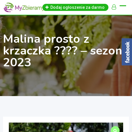
Skip
Dodaj ogłoszenie za darmo
to
content
Malina prosto z
krzaczka ???? – sezon
2023