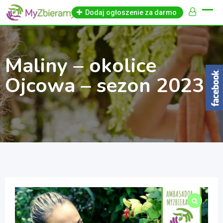
Skip
Dodaj ogłoszenie za darmo
to
content
Maliny – okolice
Ojcowa – sezon 2023