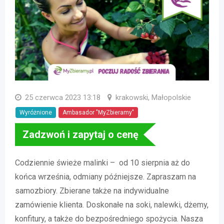
25 czerwca 2023 13:18
krakowski, Małopolskie
Wyróżnione
Ambasador "MyZbieramy"
Zadzwoń i zapytaj o cenę
Codziennie świeże malinki – od 10 sierpnia aż do
końca września, odmiany późniejsze. Zapraszam na
samozbiory. Zbierane także na indywidualne
zamówienie klienta. Doskonałe na soki, nalewki, dżemy,
konfitury, a także do bezpośredniego spożycia. Nasza