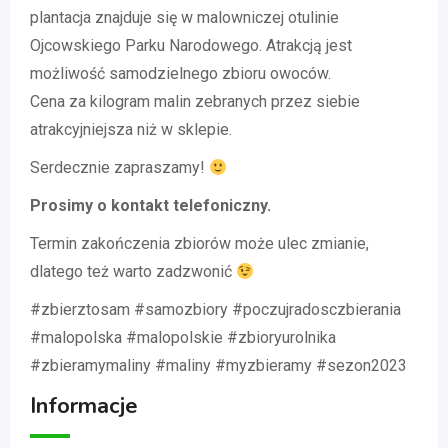
plantacja znajduje się w malowniczej otulinie
Ojcowskiego Parku Narodowego. Atrakcją jest
możliwość samodzielnego zbioru owoców.
Cena za kilogram malin zebranych przez siebie
atrakcyjniejsza niż w sklepie.
Serdecznie zapraszamy!
Prosimy o kontakt telefoniczny.
Termin zakończenia zbiorów może ulec zmianie,
dlatego też warto zadzwonić
#zbierztosam #samozbiory #poczujradosczbierania
#malopolska #malopolskie #zbioryurolnika
#zbieramymaliny #maliny #myzbieramy #sezon2023
Informacje