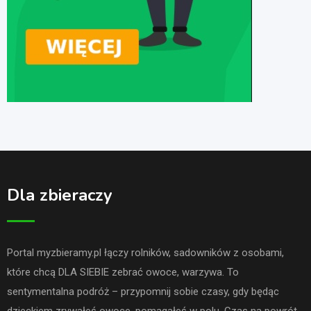
Dla zbieraczy
Portal myzbieramy.pl łączy rolników, sadowników z osobami,
które chcą DLA SIEBIE zebrać owoce, warzywa. To
sentymentalna podróż – przypomnij sobie czasy, gdy będąc
dzieckiem zrywałeś owoce, pomagałeś w polu. Czas na powrót