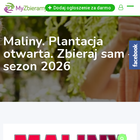
Skip
Dodaj ogłoszenie za darmo
to
content
Maliny. Plantacja
otwarta. Zbieraj sam –
sezon 2026