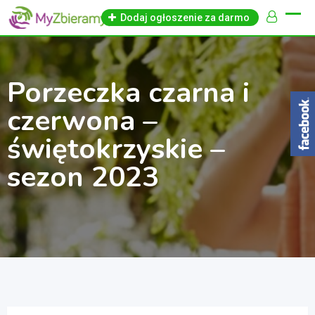
Skip
Dodaj ogłoszenie za darmo
to
content
Porzeczka czarna i
czerwona –
świętokrzyskie –
sezon 2023