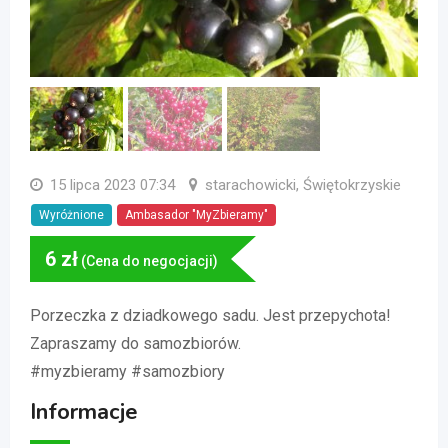
15 lipca 2023 07:34
starachowicki, Świętokrzyskie
Wyróżnione
Ambasador "MyZbieramy"
6
zł
(Cena do negocjacji)
Porzeczka z dziadkowego sadu. Jest przepychota!
Zapraszamy do samozbiorów.
#myzbieramy #samozbiory
Informacje