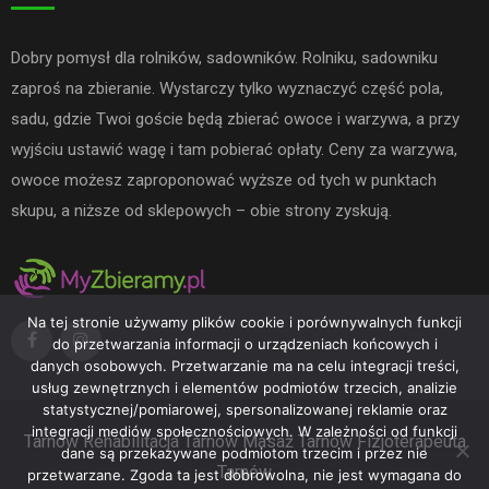
Dobry pomysł dla rolników, sadowników. Rolniku, sadowniku
zaproś na zbieranie. Wystarczy tylko wyznaczyć część pola,
sadu, gdzie Twoi goście będą zbierać owoce i warzywa, a przy
wyjściu ustawić wagę i tam pobierać opłaty. Ceny za warzywa,
owoce możesz zaproponować wyższe od tych w punktach
skupu, a niższe od sklepowych – obie strony zyskują.
Na tej stronie używamy plików cookie i porównywalnych funkcji
do przetwarzania informacji o urządzeniach końcowych i
danych osobowych. Przetwarzanie ma na celu integracji treści,
usług zewnętrznych i elementów podmiotów trzecich, analizie
statystycznej/pomiarowej, spersonalizowanej reklamie oraz
integracji mediów społecznościowych. W zależności od funkcji
Tarnów
Rehabilitacja Tarnów
Masaż Tarnów
Fizjoterapeuta
dane są przekazywane podmiotom trzecim i przez nie
Tarnów
przetwarzane. Zgoda ta jest dobrowolna, nie jest wymagana do