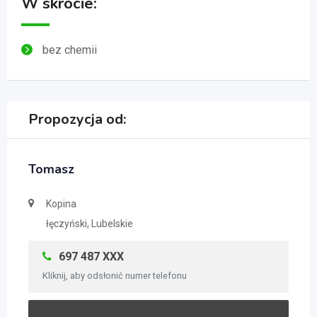
W skrócie:
bez chemii
Propozycja od:
Tomasz
Kopina
łęczyński, Lubelskie
697 487 XXX
Kliknij, aby odsłonić numer telefonu