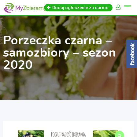
Skip
Dodaj ogłoszenie za darmo
to
content
Porzeczka czarna –
samozbiory – sezon
2020