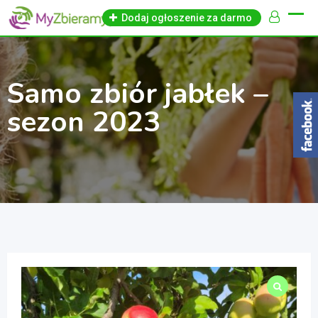
Skip
Dodaj ogłoszenie za darmo
to
content
Samo zbiór jabłek –
sezon 2023