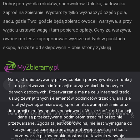
Dobry pomysł dla rolników, sadowników. Rolniku, sadowniku
zaproś na zbieranie. Wystarczy tylko wyznaczyć część pola,
sadu, gdzie Twoi goście będą zbierać owoce i warzywa, a przy
wyjściu ustawić wagę i tam pobierać opłaty. Ceny za warzywa,
owoce możesz zaproponować wyższe od tych w punktach
skupu, a niższe od sklepowych – obie strony zyskują.
Na tej stronie używamy plików cookie i porównywalnych funkcji
do przetwarzania informacji o urządzeniach końcowych i
danych osobowych. Przetwarzanie ma na celu integracji treści,
usług zewnętrznych i elementów podmiotów trzecich, analizie
statystycznej/pomiarowej, spersonalizowanej reklamie oraz
integracji mediów społecznościowych. W zależności od funkcji
Tarnów
Rehabilitacja Tarnów
Masaż Tarnów
Fizjoterapeuta
dane są przekazywane podmiotom trzecim i przez nie
Tarnów
przetwarzane. Zgoda ta jest dobrowolna, nie jest wymagana do
korzystania z naszej strony internetowej. Jeżeli nie chcesz
Ogród
Przepisy
Ciekawostki
Zdrowie
przetwarzać plików cookie dostosuj ustawienia w swojej
© MyZbieramy.pl 2024 Wszystkie prawa zastrzeżone.