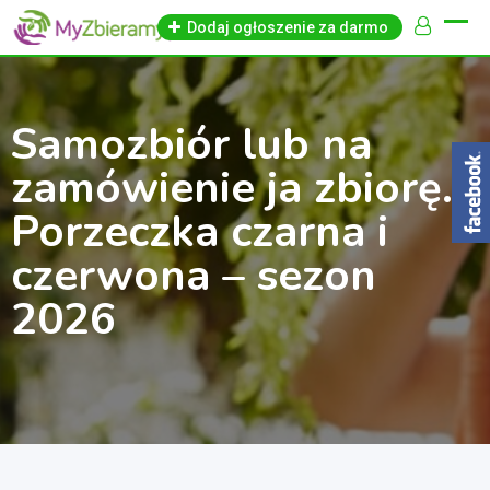
Skip
Dodaj ogłoszenie za darmo
to
content
Samozbiór lub na
zamówienie ja zbiorę.
Porzeczka czarna i
czerwona – sezon
2026