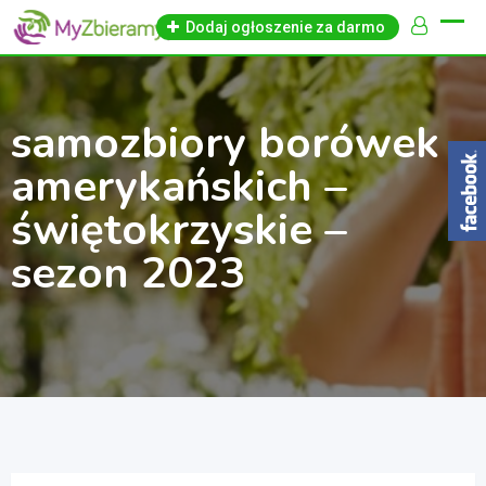
Skip
Dodaj ogłoszenie za darmo
to
content
samozbiory borówek
amerykańskich –
świętokrzyskie –
sezon 2023