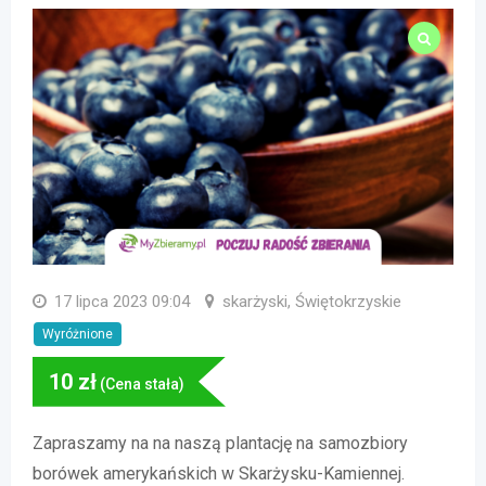
17 lipca 2023 09:04
skarżyski, Świętokrzyskie
Wyróżnione
10
zł
(Cena stała)
Zapraszamy na na naszą plantację na samozbiory
borówek amerykańskich w Skarżysku-Kamiennej.