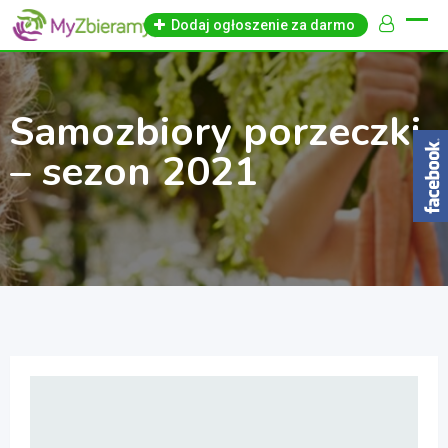
Skip
Dodaj ogłoszenie za darmo
to
content
Samozbiory porzeczki
– sezon 2021