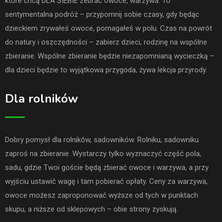
które chcą DLA SIEBIE zebrać owoce, warzywa. To
sentymentalna podróż – przypomnij sobie czasy, gdy będąc
dzieckiem zrywałeś owoce, pomagałeś w polu. Czas na powrót
do natury i oszczędności – zabierz dzieci, rodzinę na wspólne
zbieranie. Wspólne zbieranie będzie niezapomnianą wycieczką –
dla dzieci będzie to wyjątkowa przygoda, żywa lekcja przyrody.
Dla rolników
Dobry pomysł dla rolników, sadowników. Rolniku, sadowniku
zaproś na zbieranie. Wystarczy tylko wyznaczyć część pola,
sadu, gdzie Twoi goście będą zbierać owoce i warzywa, a przy
wyjściu ustawić wagę i tam pobierać opłaty. Ceny za warzywa,
owoce możesz zaproponować wyższe od tych w punktach
skupu, a niższe od sklepowych – obie strony zyskują.