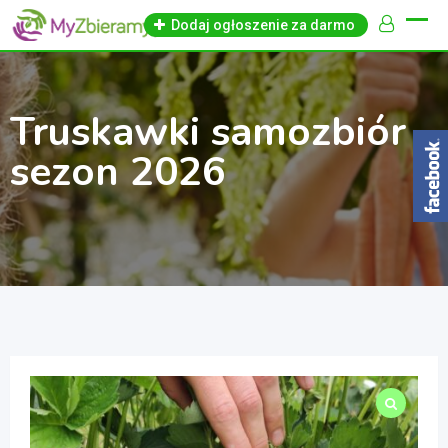
Skip
Dodaj ogłoszenie za darmo
to
content
Truskawki samozbiór –
sezon 2026