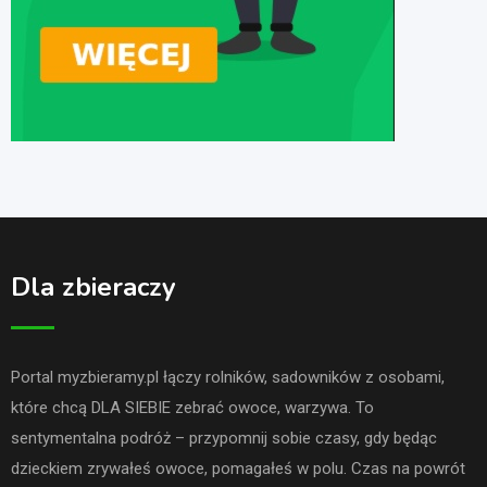
Dla zbieraczy
Portal myzbieramy.pl łączy rolników, sadowników z osobami,
które chcą DLA SIEBIE zebrać owoce, warzywa. To
sentymentalna podróż – przypomnij sobie czasy, gdy będąc
dzieckiem zrywałeś owoce, pomagałeś w polu. Czas na powrót