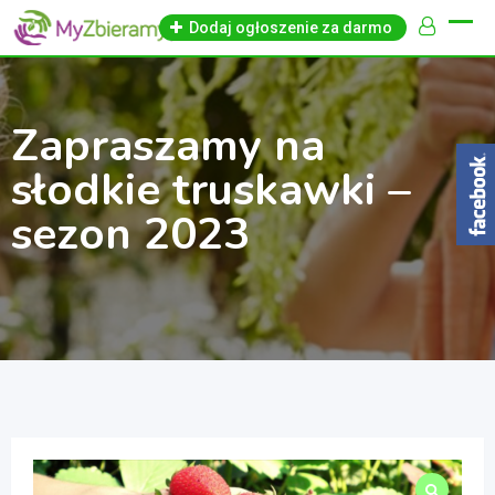
Skip
Dodaj ogłoszenie za darmo
to
content
Zapraszamy na
słodkie truskawki –
sezon 2023