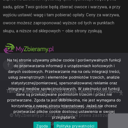
sadu, gdzie Twoi goście będą zbierać owoce i warzywa, a przy
wyjściu ustawić wagę i tam pobierać opłaty. Ceny za warzywa,
owoce możesz zaproponować wyższe od tych w punktach
skupu, a niższe od sklepowych – obie strony zyskują.
Na tej stronie używamy plików cookie i porównywalnych funkcji
do przetwarzania informacji o urządzeniach końcowych i
danych osobowych. Przetwarzanie ma na celu integracji treści,
usług zewnętrznych i elementów podmiotów trzecich, analizie
statystycznej/pomiarowej, spersonalizowanej reklamie oraz
integracji mediów społecznościowych. W zależności od funkcji
Tarnów
Rehabilitacja Tarnów
Masaż Tarnów
Fizjoterapeuta
dane są przekazywane podmiotom trzecim i przez nie
Tarnów
przetwarzane. Zgoda ta jest dobrowolna, nie jest wymagana do
korzystania z naszej strony internetowej. Jeżeli nie chcesz
Ogród
Przepisy
Ciekawostki
Zdrowie
przetwarzać plików cookie dostosuj ustawienia w swojej
© MyZbieramy.pl 2024 Wszystkie prawa zastrzeżone.
przeglądarce.
Fundacja Zielona Przystań
Zgoda
Polityka prywatności