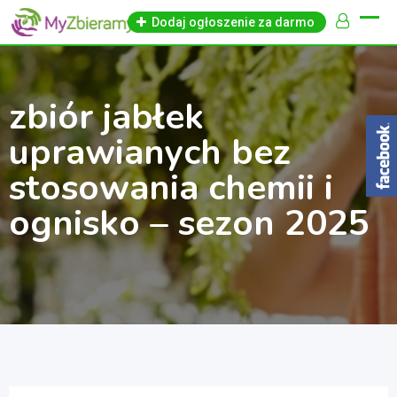
Skip
Dodaj ogłoszenie za darmo
to
content
zbiór jabłek
uprawianych bez
stosowania chemii i
ognisko – sezon 2025