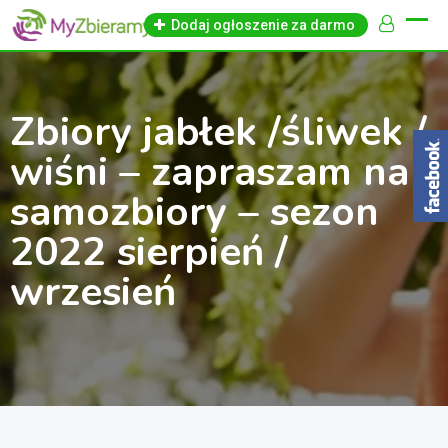
Skip
Dodaj ogłoszenie za darmo
to
content
Zbiory jabłek /śliwek /
wiśni – zapraszam na
samozbiory – sezon
2022 sierpień /
wrzesień