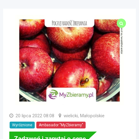
20 lipca 2022 08:08
wielicki, Małopolskie
Wyróżnione
Ambasador "MyZbieramy"
Zadzwoń i zapytaj o cenę