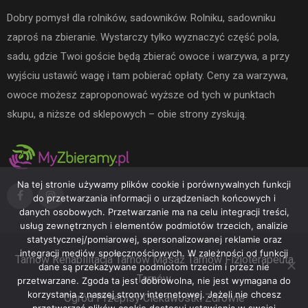
Dobry pomysł dla rolników, sadowników. Rolniku, sadowniku
zaproś na zbieranie. Wystarczy tylko wyznaczyć część pola,
sadu, gdzie Twoi goście będą zbierać owoce i warzywa, a przy
wyjściu ustawić wagę i tam pobierać opłaty. Ceny za warzywa,
owoce możesz zaproponować wyższe od tych w punktach
skupu, a niższe od sklepowych – obie strony zyskują.
Na tej stronie używamy plików cookie i porównywalnych funkcji
do przetwarzania informacji o urządzeniach końcowych i
danych osobowych. Przetwarzanie ma na celu integracji treści,
usług zewnętrznych i elementów podmiotów trzecich, analizie
statystycznej/pomiarowej, spersonalizowanej reklamie oraz
integracji mediów społecznościowych. W zależności od funkcji
Tarnów
Rehabilitacja Tarnów
Masaż Tarnów
Fizjoterapeuta
dane są przekazywane podmiotom trzecim i przez nie
Tarnów
przetwarzane. Zgoda ta jest dobrowolna, nie jest wymagana do
korzystania z naszej strony internetowej. Jeżeli nie chcesz
Ogród
Przepisy
Ciekawostki
Zdrowie