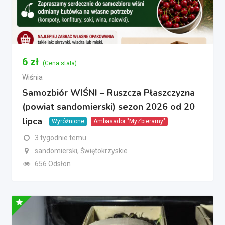
6
zł
(Cena stała)
Wiśnia
Samozbiór WIŚNI – Ruszcza Płaszczyzna
(powiat sandomierski) sezon 2026 od 20
lipca
Wyróżnione
Ambasador "MyZbieramy"
3 tygodnie temu
sandomierski, Świętokrzyskie
656 Odsłon