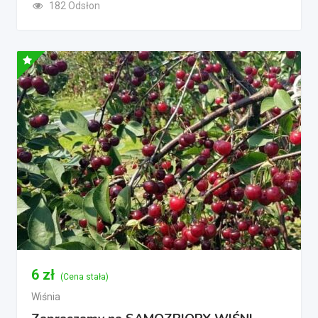
182 Odsłon
6
zł
(Cena stała)
Wiśnia