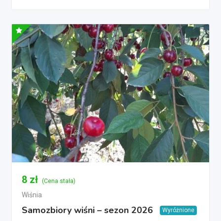
8
zł
(Cena stała)
Wiśnia
Samozbiory wiśni – sezon 2026
Wyróżnione