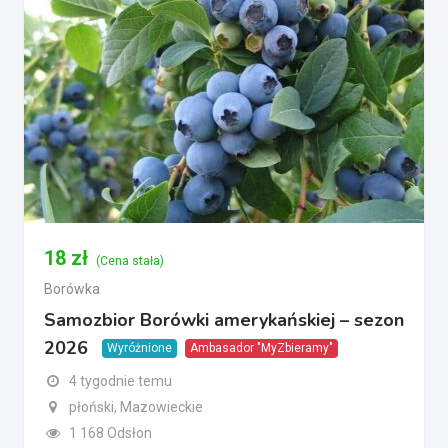
18
zł
(Cena stała)
Borówka
Samozbior Borówki amerykańskiej – sezon
2026
Wyróżnione
Ambasador "MyZbieramy"
4 tygodnie temu
płoński, Mazowieckie
1 168 Odsłon