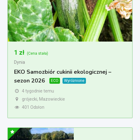
1
zł
(Cena stała)
Dynia
EKO Samozbiór cukinii ekologicznej –
sezon 2026
ECO
Wyróżnione
4 tygodnie temu
grójecki, Mazowieckie
401 Odsłon