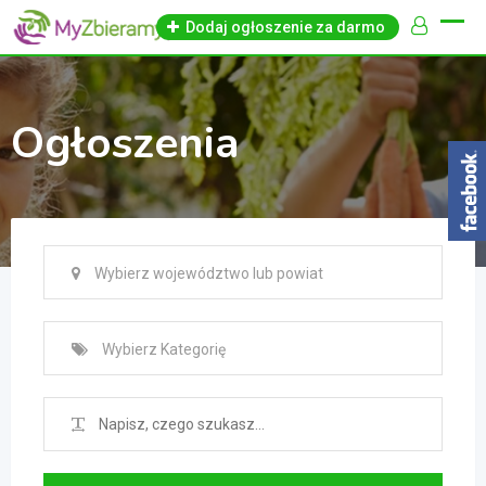
Skip
Dodaj ogłoszenie za darmo
to
content
Ogłoszenia
Wybierz województwo lub powiat
Wybierz Kategorię