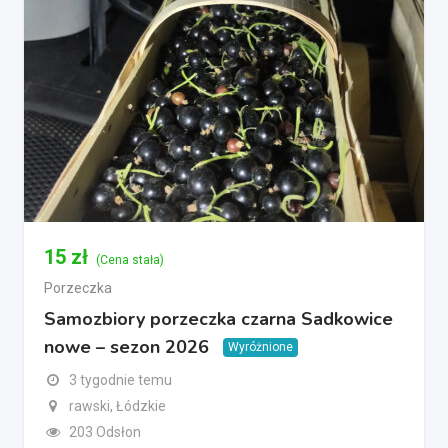
15
zł
(Cena stała)
Porzeczka
Samozbiory porzeczka czarna Sadkowice
nowe – sezon 2026
Wyróżnione
3 tygodnie temu
rawski, Łódzkie
203 Odsłon