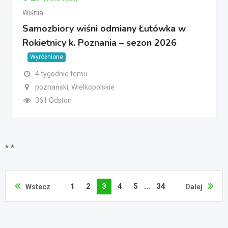
Wiśnia
Samozbiory wiśni odmiany Łutówka w
Rokietnicy k. Poznania – sezon 2026
Wyróżnione
4 tygodnie temu
poznański, Wielkopolskie
361 Odsłon
* *
1
2
3
4
5
...
34
Wstecz
Dalej