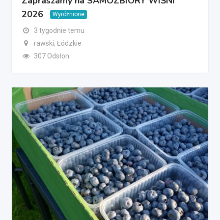
Zapraszamy na SAMOZBIORY WIŚNI
2026
Wyróżnione
3 tygodnie temu
rawski, Łódzkie
307 Odsłon