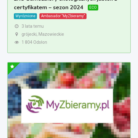
certyfikatem – sezon 2024
ECO
Wyróżnione
Ambasador "MyZbieramy"
3 lata temu
grójecki, Mazowieckie
1 804 Odsłon