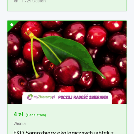
1 729 Odsłon
4
zł
(Cena stała)
Wiśnia
EKO Samozbiory ekologicznych jabłek z