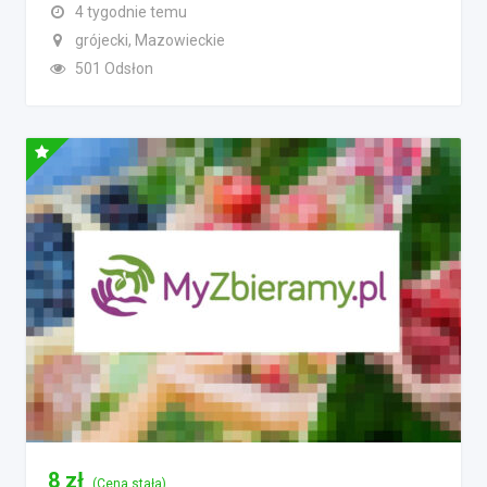
4 tygodnie temu
grójecki, Mazowieckie
501 Odsłon
8
zł
(Cena stała)