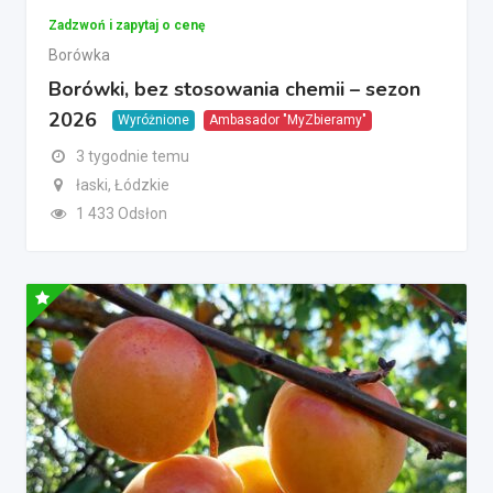
Zadzwoń i zapytaj o cenę
Borówka
Borówki, bez stosowania chemii – sezon
2026
Wyróżnione
Ambasador "MyZbieramy"
3 tygodnie temu
łaski, Łódzkie
1 433 Odsłon