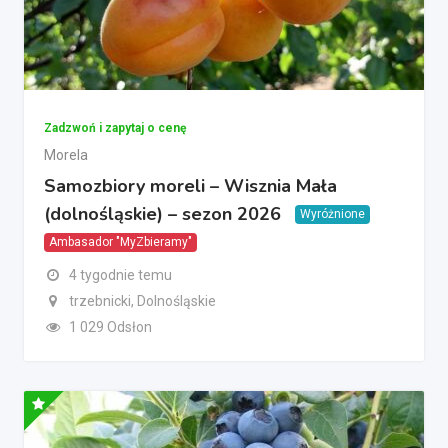
Zadzwoń i zapytaj o cenę
Morela
Samozbiory moreli – Wisznia Mała
(dolnośląskie) – sezon 2026
Wyróżnione
Ambasador "MyZbieramy"
4 tygodnie temu
trzebnicki, Dolnośląskie
1 029 Odsłon