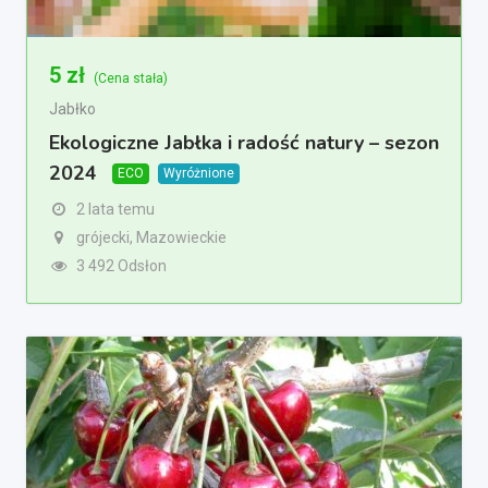
5
zł
(Cena stała)
Jabłko
Ekologiczne Jabłka i radość natury – sezon
2024
ECO
Wyróżnione
2 lata temu
grójecki, Mazowieckie
3 492 Odsłon