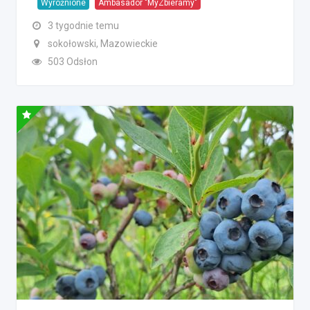
Wyróżnione
Ambasador "MyZbieramy"
3 tygodnie temu
sokołowski, Mazowieckie
503 Odsłon