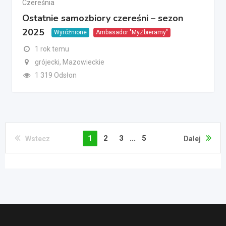
Czereśnia
Ostatnie samozbiory czereśni – sezon
2025
Wyróżnione
Ambasador "MyZbieramy"
1 rok temu
grójecki, Mazowieckie
1 319 Odsłon
1
2
3
...
5
Wstecz
Dalej