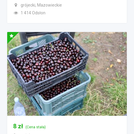
grójecki, Mazowieckie
1 414 Odsłon
8
zł
(Cena stała)