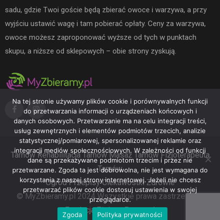
sadu, gdzie Twoi goście będą zbierać owoce i warzywa, a przy
wyjściu ustawić wagę i tam pobierać opłaty. Ceny za warzywa,
owoce możesz zaproponować wyższe od tych w punktach
skupu, a niższe od sklepowych – obie strony zyskują.
Na tej stronie używamy plików cookie i porównywalnych funkcji
do przetwarzania informacji o urządzeniach końcowych i
danych osobowych. Przetwarzanie ma na celu integracji treści,
usług zewnętrznych i elementów podmiotów trzecich, analizie
statystycznej/pomiarowej, spersonalizowanej reklamie oraz
integracji mediów społecznościowych. W zależności od funkcji
Tarnów
Rehabilitacja Tarnów
Masaż Tarnów
Fizjoterapeuta
dane są przekazywane podmiotom trzecim i przez nie
Tarnów
przetwarzane. Zgoda ta jest dobrowolna, nie jest wymagana do
korzystania z naszej strony internetowej. Jeżeli nie chcesz
Ogród
Przepisy
Ciekawostki
Zdrowie
przetwarzać plików cookie dostosuj ustawienia w swojej
© MyZbieramy.pl 2024 Wszystkie prawa zastrzeżone.
przeglądarce.
Fundacja Zielona Przystań
Zgoda
Polityka prywatności