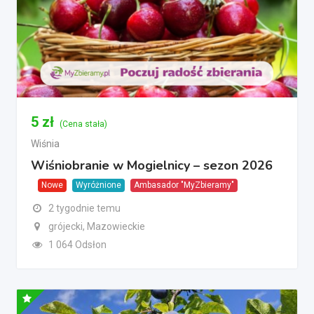
5
zł
(Cena stała)
Wiśnia
Wiśniobranie w Mogielnicy – sezon 2026
Nowe
Wyróżnione
Ambasador "MyZbieramy"
2 tygodnie temu
grójecki, Mazowieckie
1 064 Odsłon