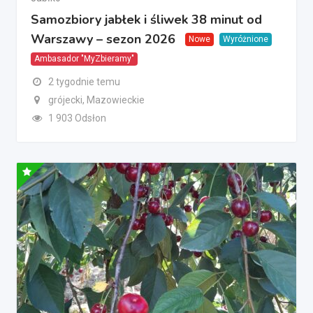
Samozbiory jabłek i śliwek 38 minut od
Warszawy – sezon 2026
Nowe
Wyróżnione
Ambasador "MyZbieramy"
2 tygodnie temu
grójecki, Mazowieckie
1 903 Odsłon