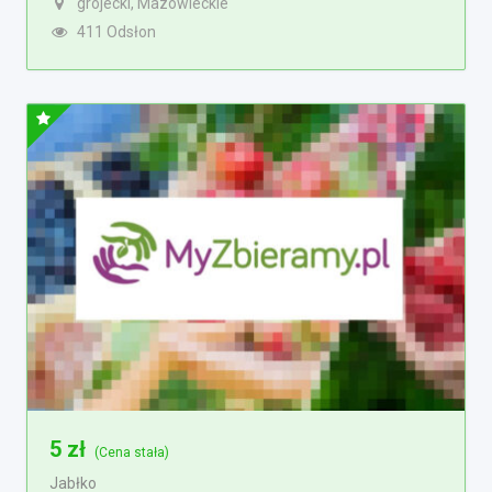
grójecki, Mazowieckie
411 Odsłon
5
zł
(Cena stała)
Jabłko