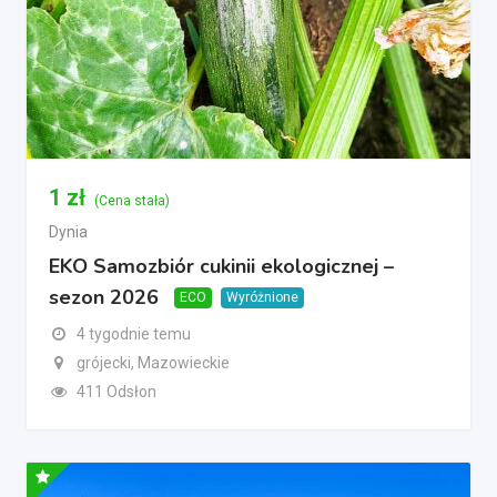
1
zł
(Cena stała)
Dynia
EKO Samozbiór cukinii ekologicznej –
sezon 2026
ECO
Wyróżnione
4 tygodnie temu
grójecki, Mazowieckie
411 Odsłon