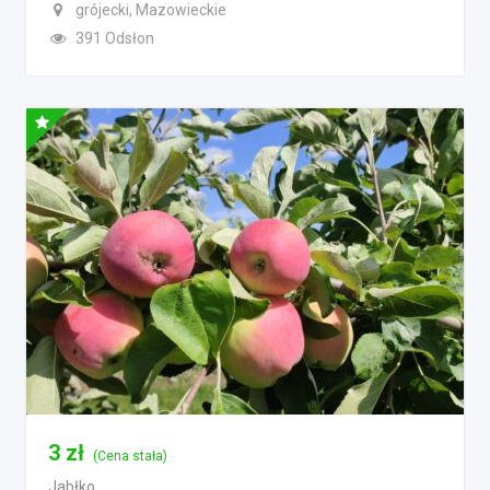
grójecki, Mazowieckie
391 Odsłon
3
zł
(Cena stała)
Jabłko