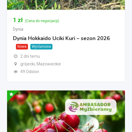
1
zł
(Cena do negocjacji)
Dynia
Dynia Hokkaido Uciki Kuri – sezon 2026
Nowe
Wyróżnione
2 dni temu
grójecki, Mazowieckie
49 Odsłon