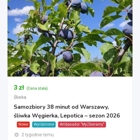
3
zł
(Cena stała)
Śliwka
Samozbiory 38 minut od Warszawy,
śliwka Węgierka, Lepotica – sezon 2026
Nowe
Wyróżnione
Ambasador "MyZbieramy"
2 tygodnie temu