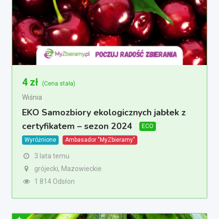
4
zł
(Cena stała)
Wiśnia
EKO Samozbiory ekologicznych jabłek z
certyfikatem – sezon 2024
ECO
Wyróżnione
Ambasador "MyZbieramy"
3 lata temu
grójecki, Mazowieckie
1 814 Odsłon