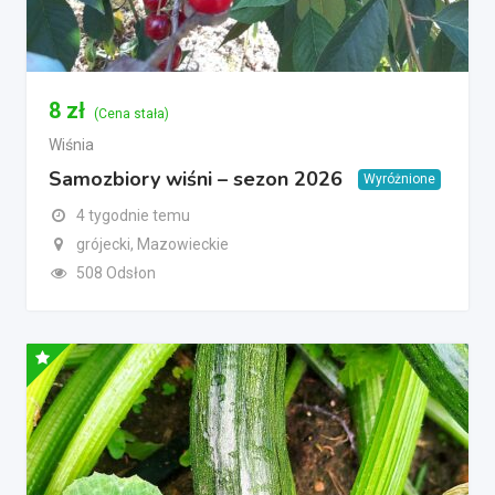
8
zł
(Cena stała)
Wiśnia
Samozbiory wiśni – sezon 2026
Wyróżnione
4 tygodnie temu
grójecki, Mazowieckie
508 Odsłon