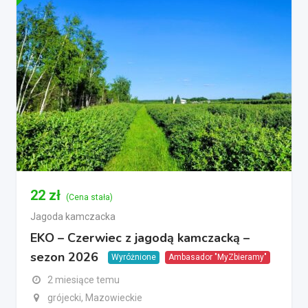
22
zł
(Cena stała)
Jagoda kamczacka
EKO – Czerwiec z jagodą kamczacką –
sezon 2026
Wyróżnione
Ambasador "MyZbieramy"
2 miesiące temu
grójecki, Mazowieckie