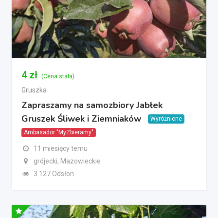
4
zł
(Cena stała)
Gruszka
Zapraszamy na samozbiory Jabłek
Gruszek Śliwek i Ziemniaków
Wyróżnione
Ambasador "MyZbieramy"
11 miesięcy temu
grójecki, Mazowieckie
3 127 Odsłon