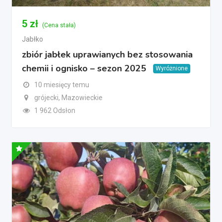
5
zł
(Cena stała)
Jabłko
zbiór jabłek uprawianych bez stosowania
chemii i ognisko – sezon 2025
Wyróżnione
10 miesięcy temu
grójecki, Mazowieckie
1 962 Odsłon