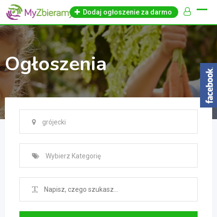
Skip
Dodaj ogłoszenie za darmo
to
content
Ogłoszenia
grójecki
Wybierz Kategorię