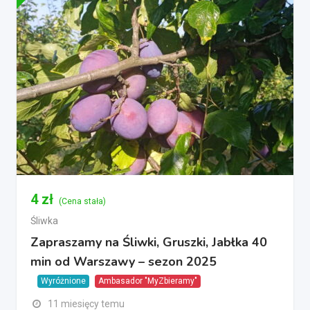
4
zł
(Cena stała)
Śliwka
Zapraszamy na Śliwki, Gruszki, Jabłka 40
min od Warszawy – sezon 2025
Wyróżnione
Ambasador "MyZbieramy"
11 miesięcy temu