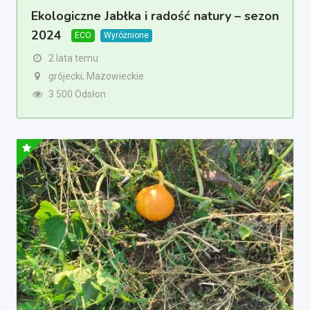
Ekologiczne Jabłka i radość natury – sezon
2024
ECO
Wyróżnione
2 lata temu
grójecki, Mazowieckie
3 500 Odsłon