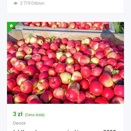
2 719 Odsłon
3
zł
(Cena stała)
Owoce