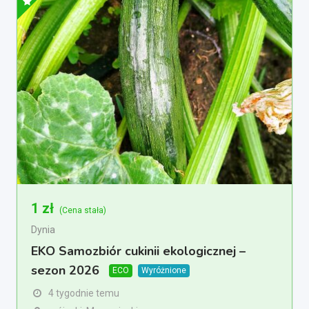
1
zł
(Cena stała)
Dynia
EKO Samozbiór cukinii ekologicznej –
sezon 2026
ECO
Wyróżnione
4 tygodnie temu