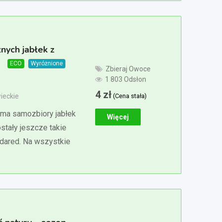
nych jabłek z
4
ECO
Wyróżnione
Zbieraj Owoce
1 803 Odsłon
4
zł
(Cena stała)
ieckie
ma samozbiory jabłek
Więcej
stały jeszcze takie
 idared. Na wszystkie