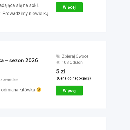
dająca się na soki,
Więcej
. Prowadzimy niewielką
Zbieraj Owoce
ka – sezon 2026
108 Odsłon
5
zł
(Cena do negocjacji)
azowieckie
 odmiana łutówka
Więcej