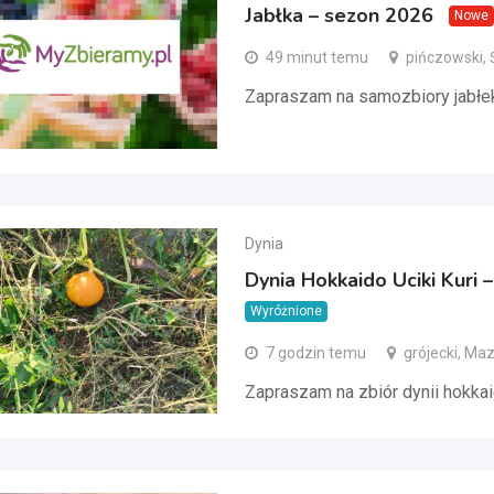
Jabłka – sezon 2026
Nowe
49 minut temu
pińczowski, 
Zapraszam na samozbiory jabłe
Dynia
Dynia Hokkaido Uciki Kuri 
Wyróżnione
7 godzin temu
grójecki, Ma
Zapraszam na zbiór dynii hokkai