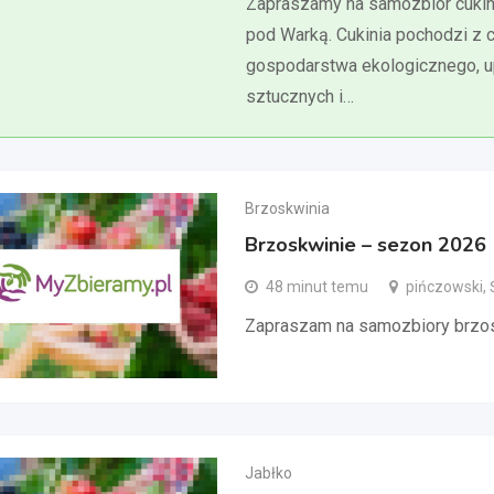
Zapraszamy na samozbiór cukini
pod Warką. Cukinia pochodzi z 
gospodarstwa ekologicznego, 
sztucznych i…
Brzoskwinia
Brzoskwinie – sezon 2026
48 minut temu
pińczowski, 
Zapraszam na samozbiory brzo
Jabłko