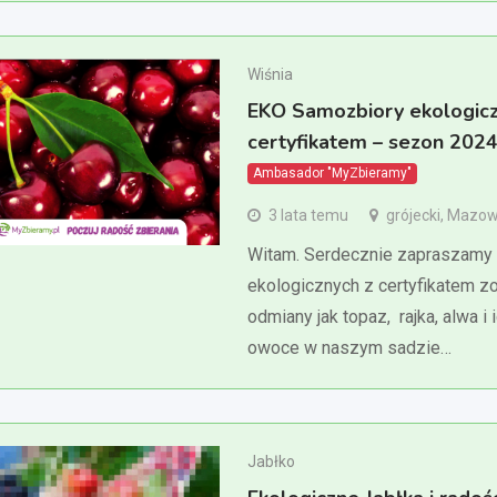
Wiśnia
EKO Samozbiory ekologicz
certyfikatem – sezon 202
Ambasador "MyZbieramy"
3 lata temu
grójecki, Mazow
Witam. Serdecznie zapraszamy 
ekologicznych z certyfikatem zo
odmiany jak topaz, rajka, alwa i
owoce w naszym sadzie…
Jabłko