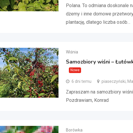
Polana. To odmiana doskonale na
dżemy i inne domowe przetwory
plantację, dlatego liczba osób…
Wiśnia
Samozbiory wiśni – Łutów
Nowe
6 dni temu
piaseczyński, M
Zapraszam na samozbiory wiśni
Pozdrawiam, Konrad
Borówka