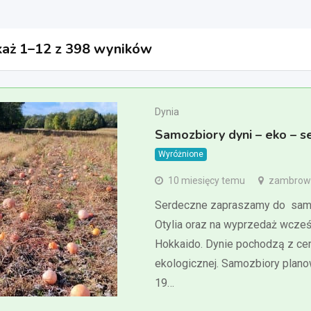
aż 1–12 z 398 wyników
Dynia
Samozbiory dyni – eko – 
Wyróżnione
10 miesięcy temu
zambrows
Serdeczne zapraszamy do samo
Otylia oraz na wyprzedaż wcześ
Hokkaido. Dynie pochodzą z cer
ekologicznej. Samozbiory plan
19…