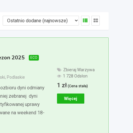
sezon 2025
ECO
Zbieraj Warzywa
1 728 Odsłon
ki, Podlaskie
1
zł
(Cena stała)
zbioru dyni odmiany
niej zebranej dyni
Więcej
tyfikowanej uprawy
owane na weekend 18-