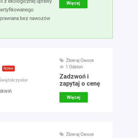
i z ekologicznej uprawy
Więcej
certyfikowanego
uprawiana bez nawozów
Zbieraj Owoce
1 Odsłon
Nowe
Zadzwoń i
Świętokrzyskie
zapytaj o cenę
skwiń.
Więcej
Zbieraj Owoce