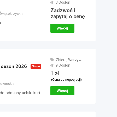
3 Odsłon
Zadzwoń i
Świętokrzyskie
zapytaj o cenę
k
Więcej
Zbieraj Warzywa
9 Odsłon
– sezon 2026
Nowe
1
zł
(Cena do negocjacji)
zowieckie
Więcej
do odmiany uchiki kuri