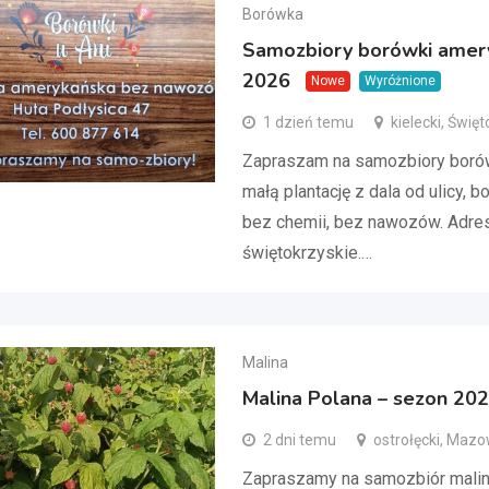
Borówka
Samozbiory borówki amery
2026
Nowe
Wyróżnione
1 dzień temu
kielecki, Świę
Zapraszam na samozbiory boró
małą plantację z dala od ulicy, 
bez chemii, bez nawozów. Adres:
świętokrzyskie.…
Malina
Malina Polana – sezon 20
2 dni temu
ostrołęcki, Mazo
Zapraszamy na samozbiór malin