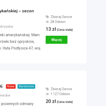
kańskiej – sezon
Zbieraj Owoce
28 Odsłon
tokrzyskie
13
zł
(Cena stała)
wki amerykańskiej. Mam
Więcej
borówki bez oprysków,
 Huta Podłysica 47, woj.
26
Nowe
Wyróżnione
Zbieraj Owoce
1 127 Odsłon
wieckie
20
zł
(Cena stała)
 jesiennych odmiany