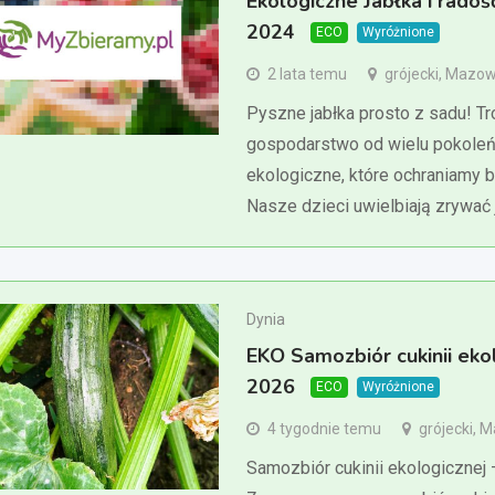
Ekologiczne Jabłka i radoś
2024
ECO
Wyróżnione
2 lata temu
grójecki, Mazow
Pyszne jabłka prosto z sadu! T
gospodarstwo od wielu pokoleń
ekologiczne, które ochraniamy 
Nasze dzieci uwielbiają zrywać 
Dynia
EKO Samozbiór cukinii eko
2026
ECO
Wyróżnione
4 tygodnie temu
grójecki, 
Samozbiór cukinii ekologicznej