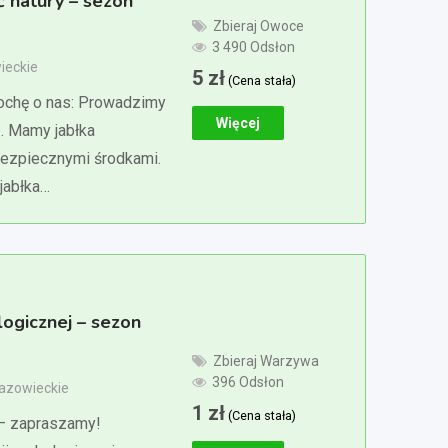
ć natury – sezon
Zbieraj Owoce
3 490 Odsłon
ieckie
5
zł
(Cena stała)
rochę o nas: Prowadzimy
Więcej
. Mamy jabłka
bezpiecznymi środkami.
jabłka…
logicznej – sezon
Zbieraj Warzywa
396 Odsłon
Mazowieckie
1
zł
(Cena stała)
 – zapraszamy!